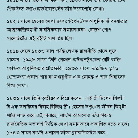
১৯১৯ সালে হেসের সাক্ষাৎ এবং ১৯২২ সালে তাঁর
কেয়ারি টেল
পিকটরস ভারওয়ার্ল্ডলাজগেইন
তাঁর উদ্দেশ্যেই লেখা।
১৯২৭ সালে হেসের লেখা
ডার স্টেপেনউল্ফ
আধুনিক জীবনযাত্রার
আত্মকেন্দ্রিকমুখী মানসিকতার সমালোচনা। ষোড়শ পোপ
বেনেডিক্টের এই বইটি বেশ প্রিয় ছিল।
১৯১৯ থেকে ১৯৩৩ সাল পর্যন্ত লেখক রাজনীতি থেকে দূরে
থাকেন। ১৯২৮ সালে তিনি লেখেন
বাটরাশটুনজেন
যেটি ব্যক্তি
কেন্দ্রিক আধুনিকতার প্রতিচ্ছবি। ১৯৩০ সালে
নারজ্জিস ত্বান্ড
গোল্ডমান্ড
প্রকাশ পায় যা মধ্যযুগীয় এক মোহন্ত ও তার শিষ্যদের
নিয়ে লেখা।
১৯৩১ সালে তিনি তৃতীয়বার বিয়ে করেন। এই স্ত্রী ছিলেন শিল্পী
বিএফ ডলরিনের বিবাহ বিচ্ছিন্ন স্ত্রী। হেসের উশৃংখল জীবন কিছুটা
শান্তি লাভ করে এই বিবাহে। নাৎসি আমলেও তাঁর নিজস্ব
রাজনৈতিক মতাদর্শ ভিত্তিক লেখা সমানভাবে প্রকাশিত হতে থাকে।
১৯৪৩ সালে নাৎসি প্রশাসন তাঁকে ব্ল্যাকলিস্টেড করে।