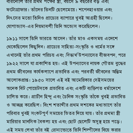
বারনৌলি তাঁর প্রথম পক্ষের স্ত্রী, বয়সে ৯ বছরের বড় এবং
ফটোগ্রাফার। তাঁদের তিনটি ছেলেমেয়ে। শপেনহাওয়ার এবং
নিৎসের মতো তিনিও প্রাচ্যের ব্যাপারে খুবই আগ্রহী ছিলেন।
যোগাভ্যাস-এর নিয়মাবলী তিনি অভ্যেস করেছিলেন।
১৯১১ সালে তিনি ভারতে আসেন। তাঁর মাও একসময় এদেশে
থেকেছিলেন কিছুদিন। প্রাচ্যের সাহিত্য-সংস্কৃতি ও ধর্মের সঙ্গে
এখানেই তাঁর প্রথম পরিচয় এবং
সিদ্ধার্থ
উপন্যাসের বীজবপন, পরে
১৯২২ সালে যা প্রকাশিত হয়। এই উপন্যাসের নায়ক গৌতম বুদ্ধের
প্রথম জীবনের কার্যকলাপে প্রভাবিত এবং পরবর্তী জীবনের অন্তিম
আলোকপ্রাপ্ত। ১৯৫০ সালে এই বই আমেরিকার সেইসময়ের
অনেক বিট পোয়েটসকে প্রভাবিত এবং একটি ব্যক্তিগত ধর্মাদেশে
চালিত করে। প্রাচীন হিন্দু এবং চৈনিক সংস্কৃতি তাঁকে খুবই প্রভাবিত
ও আচ্ছন্ন করেছিল। বিংশ শতাব্দীর প্রথম দশকের মধ্যভাগে তাঁর
পরিবার খুবই সংকটপূর্ণ সময়ের ভিতর দিয়ে যায়। তাঁর প্রথমা স্ত্রী
মারিয়ার মানসিক বৈকল্য হয় এবং ছোট ছেলেটি অসুস্থ হয়ে পড়ে।
এই সময় লেখা তাঁর বই
রোনাল্ডো
তে তিনি শিল্পীদের বিয়ে করার