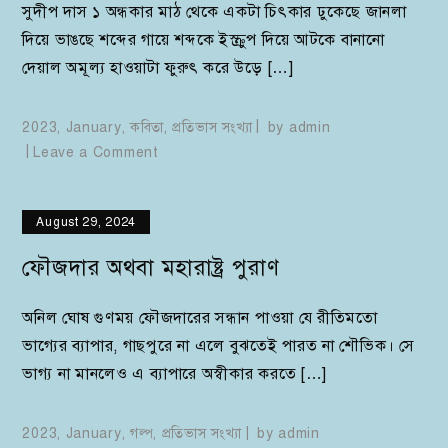
সুদীপ দাস ১ অন্ধকার মাঠ থেকে একটা চিৎকার ঢুকেছে জানলা
দিয়ে ভাঙছে শব্দের গায়ে শব্দকে ইস্ক্রুপ দিয়ে আটকে বানানো
দেয়াল অমূল্য হাওয়াটা ফুরুৎ করে উড়ে […]
2023
,
January
,
কবিতা
,
প্রতিভাস সংখ্যা
by
admin
on
Leave a Comment
শব্দচাষ
August 29, 2024
ফৌজদার অথবা মহারাষ্ট্র পুরাণ
অনিল ঘোষ গুণময় ফৌজদারের সন্ধান পাওয়া যে রীতিমতো
ভাগ্যের ব্যাপার, গাছপুরে না এলে বুঝতেই পারত না শৌভিক। সে
ভাগ্য না মানলেও এ ব্যাপারে অস্বীকার করতে […]
2023
,
January
,
গল্প
,
প্রতিভাস সংখ্যা
by
admin