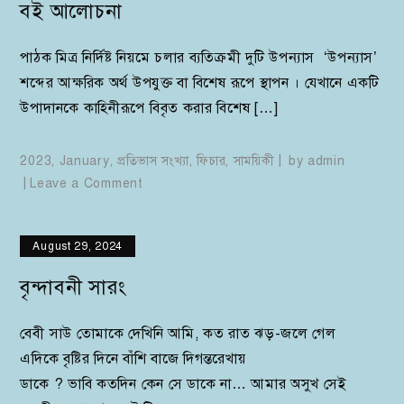
বই আলোচনা
পাঠক মিত্র নির্দিষ্ট নিয়মে চলার ব্যতিক্রমী দুটি উপন্যাস ‘উপন্যাস’
শব্দের আক্ষরিক অর্থ উপযুক্ত বা বিশেষ রূপে স্থাপন । যেখানে একটি
উপাদানকে কাহিনীরূপে বিবৃত করার বিশেষ […]
2023
,
January
,
প্রতিভাস সংখ্যা
,
ফিচার
,
সাময়িকী
by
admin
on
Leave a Comment
বই
আলোচনা
August 29, 2024
বৃন্দাবনী সারং
বেবী সাউ তোমাকে দেখিনি আমি, কত রাত ঝড়-জলে গেল
এদিকে বৃষ্টির দিনে বাঁশি বাজে দিগন্তরেখায়
ডাকে ? ভাবি কতদিন কেন সে ডাকে না… আমার অসুখ সেই