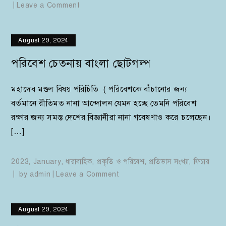
on
Leave a Comment
ফৌজদার
অথবা
August 29, 2024
মহারাষ্ট্র
পুরাণ
পরিবেশ চেতনায় বাংলা ছোটগল্প
মহাদেব মণ্ডল বিষয় পরিচিতি ( পরিবেশকে বাঁচানোর জন্য
বর্তমানে রীতিমত নানা আন্দোলন যেমন হচ্ছে তেমনি পরিবেশ
রক্ষার জন্য সমস্ত দেশের বিজ্ঞানীরা নানা গবেষণাও করে চলেছেন।
[…]
2023
,
January
,
ধারাবাহিক
,
প্রকৃতি ও পরিবেশ
,
প্রতিভাস সংখ্যা
,
ফিচার
on
by
admin
Leave a Comment
পরিবেশ
চেতনায়
August 29, 2024
বাংলা
ছোটগল্প