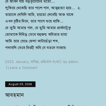
যে জীবন যায় খড়কুটোটির মতো…
লুকিয়ে থেকেছি তার পাশে গান, আত্মহত্যা হয়ে… ২.
তাহাকে দেখিনি আমি, হয়তো দেখেছি আজ যাকে
এখন বৃষ্টির দিনে, তার পাশে শুয়ে থাকি…
যে তুমি আমার গান, যে তুমি আমার প্রার্থনাটুকু
তোমাকে নিবিড় ভেবে বহুজন্ম কবিতার মায়া
আমি তার ভেঙে ফেলা কাটাছেঁড়া শব্দ,
পদাবলি ভেবে বিরহী কবি সে যতনে সাজায়
2023
,
January
,
কবিতা
,
প্রতিভাস সংখ্যা
by
admin
on
Leave a Comment
বৃন্দাবনী সারং
August 29, 2024
আবহমান