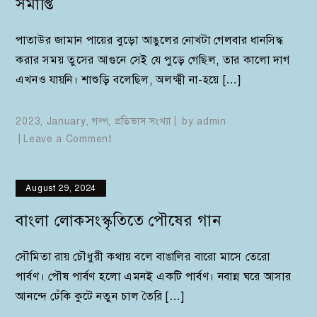
সমাপ্তি
পাতাউর জামান পায়ের বুড়ো আঙুলের নোখটা গেলবার ধানসিদ্ধ
করার সময় তুসের আগুনে সেই যে পুড়ে গেছিল, তার কালো দাগ
এখনও যায়নি। শাশুড়ি বলেছিল, অলক্ষ্মী না-হয়ে […]
2023
,
January
,
গল্প
,
প্রতিভাস সংখ্যা
by
admin
on
Leave a Comment
সমাপ্তি
August 29, 2024
বাংলা লোকসংস্কৃতিতে পৌষের গান
সৌমিতা রায় চৌধুরী কথায় বলে বাঙালির বারো মাসে তেরো
পার্বণ। পৌষ পার্বণ হলো এমনই একটি পার্বণ। নবান্ন ঘরে আসার
আনন্দে ঢেঁকি কুটে নতুন চাল তৈরি […]