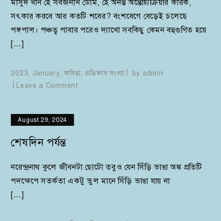
মাসুদ খান হে সর্বজনীন ডোম, হে অনন্ত অন্তেষ্ট্যিক্রিয়ার কারক,
সৎকার করবে আর কতটি শবের? বংশবেগে বেড়েই চলেছে
পঙ্গপাল। পঞ্চত্ব পাবার পরেও দ্যাখো সবকিছু কেমন বহুগুণিত হয়ে
[…]
2023
,
January
,
কবিতা
,
প্রতিভাস সংখ্যা
by
admin
on
Leave a Comment
আবহমান
August 29, 2024
শেষদিন পর্যন্ত
নরেন্দ্রনাথ কুলে জীবনটা ছোটো তবুও যেন সিঁড়ি ভাঙা অঙ্ক প্রতিটি
পদক্ষেপে সতর্কতা একটু ভুল মানে সিঁড়ি ভাঙা যায় না
[…]