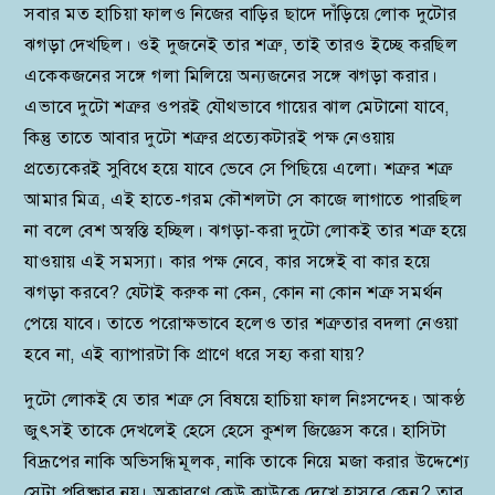
সবার মত হাচিয়া ফালও নিজের বাড়ির ছাদে দাঁড়িয়ে লোক দুটোর
ঝগড়া দেখছিল। ওই দুজনেই তার শত্রু, তাই তারও ইচ্ছে করছিল
একেকজনের সঙ্গে গলা মিলিয়ে অন্যজনের সঙ্গে ঝগড়া করার।
এভাবে দুটো শত্রুর ওপরই যৌথভাবে গায়ের ঝাল মেটানো যাবে,
কিন্তু তাতে আবার দুটো শত্রুর প্রত্যেকটারই পক্ষ নেওয়ায়
প্রত্যেকেরই সুবিধে হয়ে যাবে ভেবে সে পিছিয়ে এলো। শত্রুর শত্রু
আমার মিত্র, এই হাতে-গরম কৌশলটা সে কাজে লাগাতে পারছিল
না বলে বেশ অস্বস্তি হচ্ছিল। ঝগড়া-করা দুটো লোকই তার শত্রু হয়ে
যাওয়ায় এই সমস্যা। কার পক্ষ নেবে, কার সঙ্গেই বা কার হয়ে
ঝগড়া করবে? যেটাই করুক না কেন, কোন না কোন শত্রু সমর্থন
পেয়ে যাবে। তাতে পরোক্ষভাবে হলেও তার শত্রুতার বদলা নেওয়া
হবে না, এই ব্যাপারটা কি প্রাণে ধরে সহ্য করা যায়?
দুটো লোকই যে তার শত্রু সে বিষয়ে হাচিয়া ফাল নিঃসন্দেহ। আকণ্ঠ
জুৎসই তাকে দেখলেই হেসে হেসে কুশল জিজ্ঞেস করে। হাসিটা
বিদ্রূপের নাকি অভিসন্ধিমূলক, নাকি তাকে নিয়ে মজা করার উদ্দেশ্যে
সেটা পরিষ্কার নয়। অকারণে কেউ কাউকে দেখে হাসবে কেন? তার