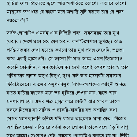
হাচিয়া ফাল হিংসেতে জ্বলে আর অশান্তিতে ভোগে। এভাবে ভালো
মানুষের রুপ ধরে যে কারো মনে অশান্তি সৃষ্টি করতে চায় সে শত্রু
নয়তো কী?
সর্বস্ব লোপাটও এমনই এক বিচ্ছিরি শত্রু। সবসময়ই তার মুখ
বেজার। দেখে মনে হবে যেন অজন্ম কনস্টিপেশনে ভুগছে। আজ
পর্যন্ত যতবার দেখা হয়েছে কখনো তার মুখ প্রসন্ন দেখেনি, ভদ্রতা
করে একটু হাসেওনি। সে ভালো কি মন্দ আছে এমন জিজ্ঞাসাও
করেনি কোনদিন, এমন ছোটলোক। দেখা হলেই কেবল তার ও তার
পরিবারের নানান অসুখ-বিসুখ, দুঃখ-কষ্ট আর হাজারটা সমস্যার
ফিরিস্তি দেবে। এতসব অসুখ-বিসুখ, বিপদ-আপদের কাহিনী শুনিয়ে
যাতে হাচিয়া ফালের মনে ভয় ঢুকিয়ে দেওয়া যায়, যাতে তার
মনখারাপ হয়। এসব শত্রু ছাড়া করে কেউ? আর কেবল তাকে
বলবে নিজের সাংসারিক ও চাকরি-বাকরির যত অশান্তির কথা।
সেসব ঘ্যানঘ্যানানি শুনিয়ে যদি থামত তাহলেও মানা যেত। নিজের
অশান্তির কেচ্ছা সবিস্তারে বর্ণনা করে লোকটা তাকে বলে, ‘তুমি বাপু
সুখে আছো। সংসারও নেই, কারোর গোলামিও করতে হয় না। দিব্যি