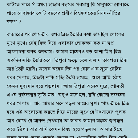
কাটতে পারে ? অথবা হাজার বছরের পরমায়ু কি মানুষকে বোঝাতে
পারে যে হাজার কোটি বছরের প্রবীণ বিশ্বজগতের নিয়ম-নীতির
স্বরূপ ?
বাজারের পর গোমতীর ওপর ব্রিজ তৈরির কথা ভাসছিল লোকের
মুখে মুখে। সেই ব্রিজ ঘিরে এলাকার লোকজন কত না স্বপ্ন
আলোচনা করত শুনতাম। আমার মায়েরও বড় আশা ছিল ব্রিজ
একদিন সত্যি তৈরি হবে। ত্রিপুরা ছেড়ে চলে এলাম তারপর। ব্রিজ
আর তৈরি হয়নি। অনেক অনেক দিন পর কোন এক সূত্রে সেদিন
খবর পেলাম, ব্রিজটা নাকি সত্যি তৈরি হয়েছে। শুনে আমি হঠাৎ
কেমন মুহ্যমান হয়ে পড়লাম। আজ ত্রিপুরা অনেক দূরে, গোমতী
এখন পূর্বজন্মের স্মৃতি মত। তবুও মনে হল, বুঝি কোনো স্বজনের
খবর পেলাম। আর আমার মনে পড়ল মায়ের মুখ। গোমতীতে ব্রিজ
হবে এই আলোচনা করতে গিয়ে মায়ের মুখে যে উৎসাহের পুলক
আর চোখে যে আনন্দ দেখতাম তা আবার আমার অন্তরে জ্বলজ্বল
করে উঠল। আর আমি কেমন বিষণ্ণ হয়ে পড়লাম। আমার ইচ্ছে
করল মাকে ডেকে শোনাই, জানো মা, গোমতীতে সত্যি ব্রিজ তৈরি