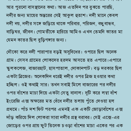
আর পুরনো বাসস্থানের কথা। আজ এতদিন পর বুঝতে পারছি,
নদীর জন্য মায়ের অন্তরের সেই আকুল হুতাশ। নদী মানে কেবল
নদী নয়, নদীর সঙ্গে জড়িয়ে থাকে পরিবার, পরিজন, বন্ধুবান্ধব,
বাড়িঘর, জীবন। গোমতীকে হারিয়ে আমিও এখন তেমনি কাতর মা
যেমন কাতর ছিল বুড়িগঙ্গার জন্য।
নৌকো করে নদী পারাপার বড়ই অসুবিধের। ওপারে ছিল অনেক
গ্রাম। সেসব গ্রামের লোকদের হরদম আসতে হত এপারে।এপারে
স্কুলকলেজ, বাজারহাট, হাসপাতাল, দোকানপাট। বড় দরকার ছিল
একটা ব্রিজের। অনেকদিন ধরেই নদীর ওপর ব্রিজ হওয়ার কথা
হচ্ছিল। ওই কথাই সার। তখন সবাই মিলে বাজারের পর নদীর
ওপর বাঁশের মাচা দিয়ে একটা সেতু বানাল। দুটি করে লম্বা বাঁশ
ইংরেজি এক্স অক্ষরের মত বেঁধে নদীর তলায় পুঁতে দেওয়া হল
প্রথমে। পাঁচ দশ ফিট পরপর এমনই এক একটি জোড়াবাঁশের এক্স
দাঁড় করিয়ে দিল লোকরা সারা নদীর প্রস্থ বরাবর। সেই এক্সে-এর
জোড়ের ওপর প্রায় ফুট তিনেক চওড়া বাঁশের মাচা একের পর এক