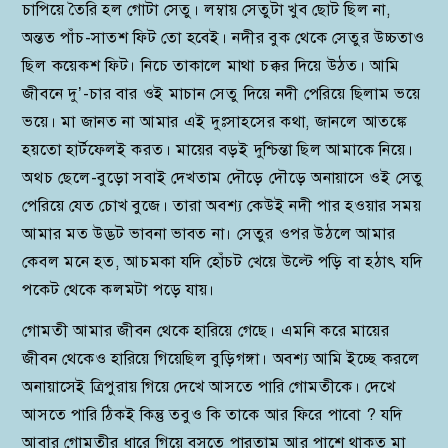
চাপিয়ে তৈরি হল গোটা সেতু। লম্বায় সেতুটা খুব ছোট ছিল না,
অন্তত পাঁচ-সাতশ ফিট তো হবেই। নদীর বুক থেকে সেতুর উচ্চতাও
ছিল কয়েকশ ফিট। নিচে তাকালে মাথা চক্কর দিয়ে উঠত। আমি
জীবনে দু’-চার বার ওই মাচান সেতু দিয়ে নদী পেরিয়ে ছিলাম ভয়ে
ভয়ে। মা জানত না আমার এই দুঃসাহসের কথা, জানলে আতঙ্কে
হয়তো হার্টফেলই করত। মায়ের বড়ই দুশ্চিন্তা ছিল আমাকে নিয়ে।
অথচ ছেলে-বুড়ো সবাই দেখতাম দৌড়ে দৌড়ে অনায়াসে ওই সেতু
পেরিয়ে যেত চোখ বুজে। তারা অবশ্য কেউই নদী পার হওয়ার সময়
আমার মত উদ্ভট ভাবনা ভাবত না। সেতুর ওপর উঠলে আমার
কেবল মনে হত, আচমকা যদি হোঁচট খেয়ে উল্টে পড়ি বা হঠাৎ যদি
পকেট থেকে কলমটা পড়ে যায়।
গোমতী আমার জীবন থেকে হারিয়ে গেছে। এমনি করে মায়ের
জীবন থেকেও হারিয়ে গিয়েছিল বুড়িগঙ্গা। অবশ্য আমি ইচ্ছে করলে
অনায়াসেই ত্রিপুরায় গিয়ে দেখে আসতে পারি গোমতীকে। দেখে
আসতে পারি ঠিকই কিন্তু তবুও কি তাকে আর ফিরে পাবো ? যদি
আবার গোমতীর ধারে গিয়ে বসতে পারতাম আর পাশে থাকত মা