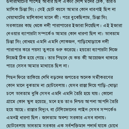
গুদারাঘাটের পাশেই আবার ছিল একটা দেশি মদের ঠেক, তারও
মালিক চিন্তা সিং। সেই ছোট বয়সে আমার কোন ধারণাই ছিল না
খেয়াঘাটের মালিকানা মানে কী। পরে বুঝেছিলাম, চিন্তা সিং
সরকারের কাছ থেকে নদী পারাপারের ইজারা নিয়েছিল। এই ইজারা
নেওয়ার ব্যাপারটা সম্পর্কেও আমার কোন ধারণা ছিল না। ভাবতাম
চিন্তা সিং বোধহয় এমনি এমনি লোকজন, গাড়িঘোড়াকে নদী
পারাপার করে পয়সা তুলতে শুরু করেছে। হয়তো ব্যাপারটা নিজে
নিজেই ঠিক হয়ে গেছে। তার পিছনে যে কত কী আয়োজন থাকতে
পারে সেসব আমার মাথাতে ছিল না।
পিছন ফিরে তাকিয়ে দেখি বড়দের জগতের অনেক সমীকরণের
কোন মানে বুঝতাম না ছোটবেলায়। যেসব রাস্তা দিয়ে গাড়ি-ঘোড়া
চলে ভাবতাম বুঝি সেসব এমনি এমনি তৈরি হয়ে যায়। কোনো
গ্রামে কোন স্কুল হয়েছে, মনে হত তাও নিশ্চয় আপনা আপনি তৈরি
হয়ে আছে। রাস্তার বিদ্যুৎ বা টেলিফোনের লাইন সেসব সম্পর্কেও
এমনই ধারণা ছিল। জানতাম অবশ্য সরকার এসব বানায়।
ছোটবেলায় ভাবতাম সরকার এক সর্বশক্তিমান পদার্থ যাকে চোখে