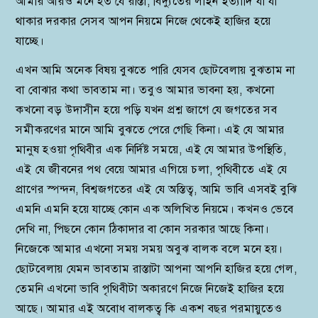
আমার আরও মনে হত যে রাস্তা, বিদ্যুতের লাইন ইত্যাদি যা যা
থাকার দরকার সেসব আপন নিয়মে নিজে থেকেই হাজির হয়ে
যাচ্ছে।
এখন আমি অনেক বিষয় বুঝতে পারি যেসব ছোটবেলায় বুঝতাম না
বা বোঝার কথা ভাবতাম না। তবুও আমার ভাবনা হয়, কখনো
কখনো বড় উদাসীন হয়ে পড়ি যখন প্রশ্ন জাগে যে জগতের সব
সমীকরণের মানে আমি বুঝতে পেরে গেছি কিনা। এই যে আমার
মানুষ হওয়া পৃথিবীর এক নির্দিষ্ট সময়ে, এই যে আমার উপস্থিতি,
এই যে জীবনের পথ বেয়ে আমার এগিয়ে চলা, পৃথিবীতে এই যে
প্রাণের স্পন্দন, বিশ্বজগতের এই যে অস্তিত্ব, আমি ভাবি এসবই বুঝি
এমনি এমনি হয়ে যাচ্ছে কোন এক অলিখিত নিয়মে। কখনও ভেবে
দেখি না, পিছনে কোন ঠিকাদার বা কোন সরকার আছে কিনা।
নিজেকে আমার এখনো সময় সময় অবুঝ বালক বলে মনে হয়।
ছোটবেলায় যেমন ভাবতাম রাস্তাটা আপনা আপনি হাজির হয়ে গেল,
তেমনি এখনো ভাবি পৃথিবীটা অকারণে নিজে নিজেই হাজির হয়ে
আছে। আমার এই অবোধ বালকত্ব কি একশ বছর পরমায়ুতেও