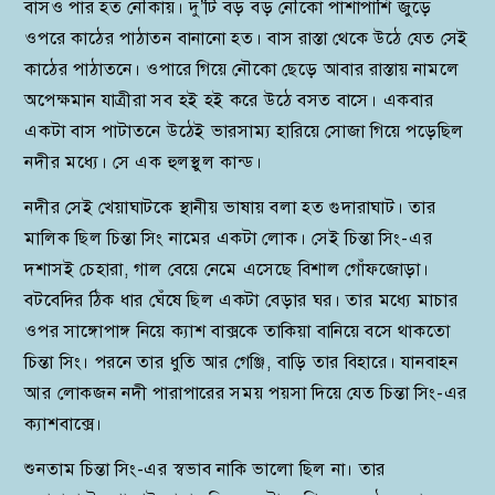
বাসও পার হত নৌকায়। দু’টি বড় বড় নৌকো পাশাপাশি জুড়ে
ওপরে কাঠের পাঠাতন বানানো হত। বাস রাস্তা থেকে উঠে যেত সেই
কাঠের পাঠাতনে। ওপারে গিয়ে নৌকো ছেড়ে আবার রাস্তায় নামলে
অপেক্ষমান যাত্রীরা সব হই হই করে উঠে বসত বাসে। একবার
একটা বাস পাটাতনে উঠেই ভারসাম্য হারিয়ে সোজা গিয়ে পড়েছিল
নদীর মধ্যে। সে এক হুলস্থুল কান্ড।
নদীর সেই খেয়াঘাটকে স্থানীয় ভাষায় বলা হত গুদারাঘাট। তার
মালিক ছিল চিন্তা সিং নামের একটা লোক। সেই চিন্তা সিং-এর
দশাসই চেহারা, গাল বেয়ে নেমে এসেছে বিশাল গোঁফজোড়া।
বটবেদির ঠিক ধার ঘেঁষে ছিল একটা বেড়ার ঘর। তার মধ্যে মাচার
ওপর সাঙ্গোপাঙ্গ নিয়ে ক্যাশ বাক্সকে তাকিয়া বানিয়ে বসে থাকতো
চিন্তা সিং। পরনে তার ধুতি আর গেঞ্জি, বাড়ি তার বিহারে। যানবাহন
আর লোকজন নদী পারাপারের সময় পয়সা দিয়ে যেত চিন্তা সিং-এর
ক্যাশবাক্সে।
শুনতাম চিন্তা সিং-এর স্বভাব নাকি ভালো ছিল না। তার