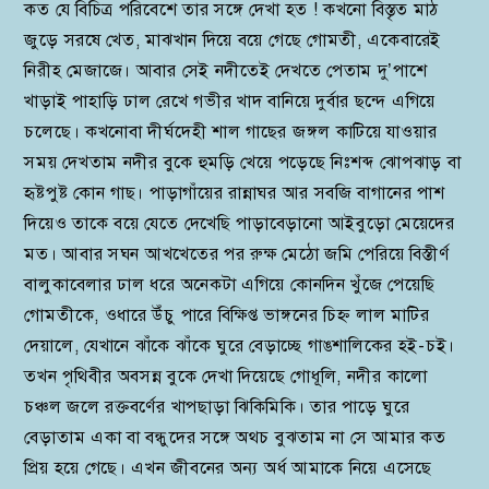
কত যে বিচিত্র পরিবেশে তার সঙ্গে দেখা হত ! কখনো বিস্তৃত মাঠ
জুড়ে সরষে খেত, মাঝখান দিয়ে বয়ে গেছে গোমতী, একেবারেই
নিরীহ মেজাজে। আবার সেই নদীতেই দেখতে পেতাম দু’পাশে
খাড়াই পাহাড়ি ঢাল রেখে গভীর খাদ বানিয়ে দুর্বার ছন্দে এগিয়ে
চলেছে। কখনোবা দীর্ঘদেহী শাল গাছের জঙ্গল কাটিয়ে যাওয়ার
সময় দেখতাম নদীর বুকে হুমড়ি খেয়ে পড়েছে নিঃশব্দ ঝোপঝাড় বা
হৃষ্টপুষ্ট কোন গাছ। পাড়াগাঁয়ের রান্নাঘর আর সবজি বাগানের পাশ
দিয়েও তাকে বয়ে যেতে দেখেছি পাড়াবেড়ানো আইবুড়ো মেয়েদের
মত। আবার সঘন আখখেতের পর রুক্ষ মেঠো জমি পেরিয়ে বিস্তীর্ণ
বালুকাবেলার ঢাল ধরে অনেকটা এগিয়ে কোনদিন খুঁজে পেয়েছি
গোমতীকে, ওধারে উঁচু পারে বিক্ষিপ্ত ভাঙ্গনের চিহ্ন লাল মাটির
দেয়ালে, যেখানে ঝাঁকে ঝাঁকে ঘুরে বেড়াচ্ছে গাঙশালিকের হই-চই।
তখন পৃথিবীর অবসন্ন বুকে দেখা দিয়েছে গোধূলি, নদীর কালো
চঞ্চল জলে রক্তবর্ণের খাপছাড়া ঝিকিমিকি। তার পাড়ে ঘুরে
বেড়াতাম একা বা বন্ধুদের সঙ্গে অথচ বুঝতাম না সে আমার কত
প্রিয় হয়ে গেছে। এখন জীবনের অন্য অর্ধ আমাকে নিয়ে এসেছে