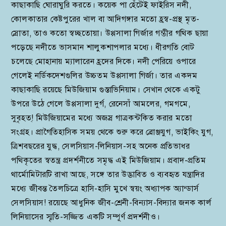
কাছাকাছি ঘোরাঘুরি করতে। কয়েক পা হেঁটেই ফাইরিস নদী,
কোলকাতার কেষ্টপুরের খাল বা আদিগঙ্গার মতো হ্রস্ব-প্রস্থ মৃত-
স্রোতা, তাও কতো স্বচ্ছতোয়া। উপ্পসালা গির্জার গম্ভীর গথিক ছায়া
পড়েছে নদীতে ভাসমান শালুকশাপলার মধ্যে। ধীরগতি বোট
চলেছে মোহানায় ম্যালারেন হ্রদের দিকে। নদী পেরিয়ে ওপারে
গেলেই নর্ডিকদেশগুলির উচ্চতম উপ্পসালা গির্জা। তার একদম
কাছাকাছি রয়েছে মিউজিয়াম গুস্তাভিনিয়াম। সেখান থেকে একটু
উপরে উঠে গেলে উপ্পসালা দুর্গ, রেনেসাঁ আমলের, গমগমে,
সুবৃহত্‌! মিউজিয়ামের মধ্যে অজস্র গাত্রকন্টকিত করার মতো
সংগ্রহ। প্রাগৈতিহাসিক সময় থেকে শুরু করে ব্রোঞ্জযুগ, ভাইকিং যুগ,
ত্রিশবছরের যুদ্ধ, সেলসিয়াস-লিনিয়াস-সহ অনেক প্রতিভাধর
পথিকৃতের স্বতন্ত্র প্রদর্শনীতে সমৃদ্ধ এই মিউজিয়াম। প্রবাদ-প্রতিম
থার্মোমিটারটি রাখা আছে, সঙ্গে তার উদ্ভাবিত ও ব্যবহৃত যন্ত্রাদির
মধ্যে জীবন্ত তৈলচিত্রে হাসি-হাসি মুখে স্বয়ং অধ্যাপক অ্যান্ডার্স
সেলসিয়াস! রয়েছে আধুনিক জীব-শ্রেনী-বিন্যাস-বিদ্যার জনক কার্ল
লিনিয়াসের স্মৃতি-সজ্জিত একটি সম্পূর্ণ প্রদর্শনীও।