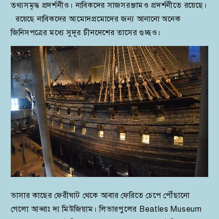
তথ্যসমৃদ্ধ প্রদর্শনীও। নাবিকদের সাজসরঞ্জামও প্রদর্শনীতে রয়েছে।
রয়েছে নাবিকদের আমোদপ্রমোদের জন্য আনানো অনেক
জিনিসপত্রের মধ্যে সুদূর চীনদেশের তাসের গুচ্ছও।
ভাসার কাছের ফেরীঘাট থেকে আবার ফেরিতে চেপে পৌঁছানো
গেলো আব্বাঃ দ্য মিউজিয়াম। লিভারপুলের Beatles Museum