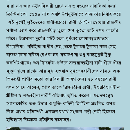
মারা যান আর উত্তরাধিকারী রেখে যান ৬ বছরের নাবালিকা কন্যা
ক্রিস্টিনাকে। ১৬৫৪ সাল অবধি উপযুক্তহাতে রাজ্যভার নির্বাহ করে
এই দুর্গেই সুইডেনের স্বাধীনচেতা রানী ক্রিস্টিনা স্বেচ্ছায় রাজকীয়
মর্যাদা ত্যাগ করে রাজদায়িত্ব তুলে দেন তুতো ভাই দশম কার্লের
কাঁধে। উপ্পসালা দুর্গের স্টেট হলে পূর্ণরাজপোষাক(ভাষান্তরে
রিগ্যালিয়া)-পরিহিতা রাণীর দেহ থেকে টুকরো টুকরো করে সেই
রাজপোষাক সরিয়ে নেওয়া হয়, যতক্ষণ না শুধু রাজমুকুট টুকু
অবশিষ্ট থাকে। শুভ্র ট্যাফেটা-গাউনে সদ্যরাজ্যহীনা রানী ধীরে ধীরে
মুকুট খুলে রাখেন আর মুগ্ধ হতবাক সুইডেনবাসীদের সামনে এক
ভিনগ্রহী প্রাণীর মতো তার বিদায়ী ভাষণ দেন। ২৮ বছরের রানী
যখন রোমে আসেন, পোপ তাকে “রাজ্যহীনা রাণী, ঈশ্বরবিশ্বাসহীনা
খ্রীষ্টান ও লজ্জাহীনা নারী” অভিধায় ভূষিত করেন। এতদসত্ত্বেও
অ্যালকেমির ভক্ত উদার ও যুক্তি-বাদিনী ক্রিস্টিনা প্রচলিত অসম
লিঙ্গ-প্রথার প্রতিস্পর্ধী একজন যথার্থ সংস্কার-পন্থী নেত্রী হিসেবে
ইতিহাসে নিজেকে প্রতিষ্ঠিত করেছেন।