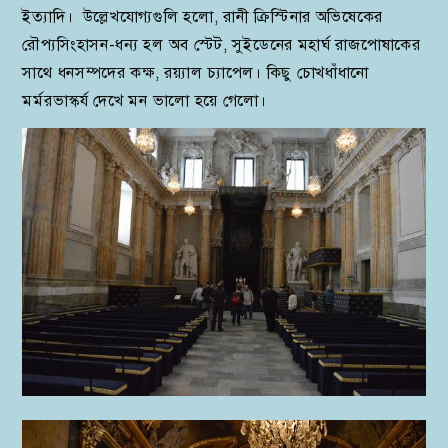
ইত্যাদি। উল্লেখযোগ্যগুলি হলো, রানী ক্রিস্টিনার অভিষেকের
রৌপ্যসিংহাসন-ধন্য হল অব স্টেট, সুইডেনের মহার্ঘ রাজপোষাকের
সাথে ধনসম্পদের কক্ষ, রয়্যাল চ্যাপেল। কিছু চোখধাঁধানো
মর্মরভাস্কর্য দেখে মন ভালো হয়ে গেলো।