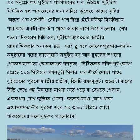
এর অনুপ্রেরণায় সুইডিশ পপগায়কের দল ‘Abba’ সুইডিশ
মিউজিক হল অফ ফেমের জন্য বানিয়ে তুলেছে তাদের সৃষ্টির
অদ্ভুত এক প্রদর্শনী। সেটার পাশ দিয়ে হেঁটে নর্ডিস্কা মিউজিয়াম
পার করে একটা বাসস্টপ থেকে আবার বাসে উঠে পড়লাম। শেষ
গন্তব্য স্টকহোম সিটি হল, সুইডিশ স্থাপত্যের জাতীয়
রোম্যান্টিকতার অন্যতম স্তম্ভ। এরই ব্লু হলে নোবেলপুরস্কার-প্রদান-
অনুষ্ঠানের পরের ব্যাঙ্কোয়েট অনুষ্ঠিত হয় আর ব্লুহলের উপরের
গোল্ডেন হলে হয় ভোজনোত্তর বলনৃত্য। সিটিহলের দক্ষিণপূর্ব কোণে
রয়েছে ১০৬ মিটারের গগনচুম্বী মিনার, যার শীর্ষে শোভা পাচ্ছে
সুইডেনের পুরনো জাতীয় প্রতীক, তিনটি রাজমুকুট। ৩৬৫টা ধাপের
সিঁড়ি ভেঙে ওই মিনারের মাথায় উঠে পড়ে যা দেখতে পেলাম,
এককথায় চোখ জুড়িয়ে গেলো। জলের মধ্যে জেগে থাকা
ত্রয়োদশশতাব্দীর পুরনো শহর-সহ ৩৬০ ডিগ্রিতে গোটা
স্টকহোমের মনোমুগ্ধকর প্যানোরামা।