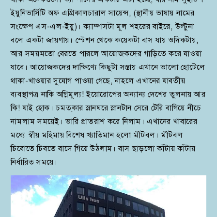
ইয়ুনিভার্সিটি অফ এগ্রিকালচারাল সায়েন্স, (স্থানীয় ভাষায় নামের
সংক্ষেপ এস-এল-ইয়ু)। ক্যাম্পাসটা মূল শহরের বাইরে, উল্টুনা
বলে একটা জায়গায়। স্টেশন থেকে কয়েকটা বাস যায় ওদিকটায়,
আর সময়মতো বেরতে পারলে আয়োজকদের গাড়িতে করে যাওয়া
যাবে। আয়োজকদের দাক্ষিণ্যে কিছুটা সস্তায় এখানে ভালো হোটেলে
থাকা-খাওয়ার সুযোগ পাওয়া গেছে, নাহলে এখানের যাবতীয়
ব্যবস্থাপত্র নাকি অগ্নিমূল্য! ইয়োরোপের অন্যান্য দেশের তুলনায় আর
কি! যাই হোক। চমত্‌কার স্নানঘরে স্নানটান সেরে টেরি বাগিয়ে নীচে
নামলাম সময়েই। ভারি প্রাতরাশ করে নিলাম। এখানের খাবারের
মধ্যে স্বীয় মহিমায় বিশেষ খ্যাতিমান হলো মীটবল। মীটবল
চিবোতে চিবতে বাসে গিয়ে উঠলাম। বাস ছাড়লো কাঁটায় কাঁটায়
নির্ধারিত সময়ে।