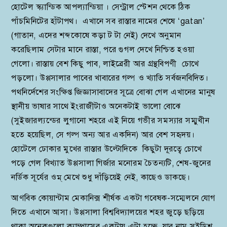
হোটেল স্ক্যান্ডিক আপল্যান্ডিয়া । সেন্ট্রাল স্টেশন থেকে ঠিক
পাঁচমিনিটের হাঁটাপথ। এখানে সব রাস্তার নামের শেষে ‘gatan’
(গাতান, এদের শব্দকোষে কড়া ট টা নেই) দেখে অনুমান
করেছিলাম সেটার মানে রাস্তা, পরে গুগল দেখে নিশ্চিত হওয়া
গেলো। রাস্তায় বেশ কিছু পাব, লাইব্রেরী আর গ্রন্থবিপণী চোখে
পড়লো। উপ্পসালার পাবের খাবারের গল্প ও খ্যাতি সর্বজনবিদিত।
পথনির্দেশের সংক্ষিপ্ত জিজ্ঞাসাবাদের সূত্রে বোঝা গেল এখানের মানুষ
স্থানীয় ভাষার সাথে ইংরাজীটাও অনেকটাই ভালো বোঝে
(সুইজারল্যন্ডের লুগানো শহরে এই নিয়ে গভীর সমস্যার সম্মুখীন
হতে হয়েছিল, সে গল্প অন্য আর একদিন) আর বেশ সহৃদয়।
হোটেলে ঢোকার মুখের রাস্তার উল্টোদিকে কিছুটা দূরত্বে চোখে
পড়ে গেল বিখ্যাত উপ্পসালা গির্জার মনোরম চৈতন্যটি, শেষ-জুনের
নর্ডিক সূর্যের ওম্ মেখে শুধু দাঁড়িয়েই নেই, কাছেও ডাকছে।
আণবিক কোয়ান্টাম মেকানিক্স শীর্ষক একটা গবেষক-সম্মেলনে যোগ
দিতে এখানে আসা। উপ্পসালা বিশ্ববিদ্যালয়ের শহর জুড়ে ছড়িয়ে
থাকা অনেকগুলো ক্যাম্পাসের একটায় এটা হচ্ছে, যার নাম সুইডিশ