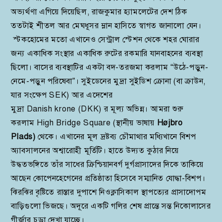
অভ্যর্থণা এগিয়ে দিয়েছিল, রাজকুমার হ্যামলেটের দেশ ঠিক
ততটাই শীতল আর মেঘধূসর ম্লান হাসিতে স্বাগত জানালো যেন।
স্টকহোমের মতো এখানেও সেন্ট্রাল স্টেশন থেকে শহর ঘোরার
জন্য একাধিক সংস্থার একাধিক রুটের রকমারি যানবাহনের ব্যবস্থা
ছিলো। বাসের ব্যবস্থাটির একটা বদ-তরজমা করলাম “উঠে-পড়ুন-
নেমে-পড়ুন পরিষেবা”। সুইডেনের মুদ্রা সুইডিশ ক্রোনা (বা ক্রাউন,
যার সংক্ষেপ SEK) আর এদেশের
মুদ্রা Danish krone (DKK) র মূল্য অভিন্ন। আমরা শুরু
করলাম High Bridge Square (স্থানীয় ভাষায়
Højbro
Plads
)
থেকে। এখানের মূল দ্রষ্টব্য চৌমাথার মধ্যিখানে বিশপ
অ্যাবসালনের অশ্বারোহী মূর্তিটি। হাতে উদ্যত কুঠার নিয়ে
উদ্ধতভঙ্গিতে তাঁর সাধের ক্রিশ্চিয়ানবর্গ দুর্গপ্রাসাদের দিকে তাকিয়ে
আছেন কোপেনহেগেনের প্রতিষ্ঠাতা হিসেবে সম্মানিত যোদ্ধা-বিশপ।
ঝিরঝির বৃষ্টিতে রাস্তার দুপাশে নিওক্লাসিকাল স্থাপত্যের প্রাসাদোপম
বাড়িগুলো ভিজছে। অদূরে একটি গলির শেষ প্রান্তে সন্ত নিকোলাসের
গীর্জার চূড়া দেখা যাচ্ছে।