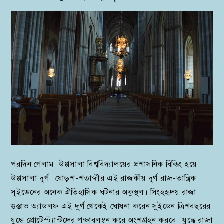
পরদিন গেলাম উপ্পসালা বিশ্ববিদ্যালয়ের প্রশাসনিক বিল্ডিং হয়ে
উপ্পসালা দুর্গ। ষোড়শ-শতাব্দীর এই রাজকীয় দুর্গ রাজ-তান্ত্রিক
সুইডেনের অনেক ঐতিহাসিক ঘটনার অকুস্থল। সিংহহৃদয় রাজা
গুস্তাভ অ্যাডলফ এই দুর্গ থেকেই ঘোষনা করেন সুইডেন ত্রিশবছরের
যুদ্ধে প্রোটেস্ট্যান্টদের পক্ষাবলম্বন করে অংশগ্রহন করবে। যুদ্ধে রাজা