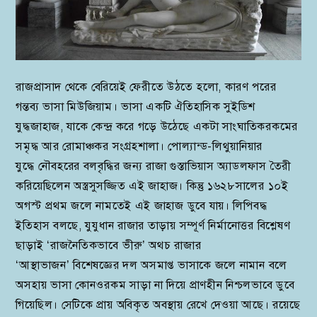
রাজপ্রাসাদ থেকে বেরিয়েই ফেরীতে উঠতে হলো, কারণ পরের
গন্তব্য ভাসা মিউজিয়াম। ভাসা একটি ঐতিহাসিক সুইডিশ
যুদ্ধজাহাজ, যাকে কেন্দ্র করে গড়ে উঠেছে একটা সাংঘাতিকরকমের
সমৃদ্ধ আর রোমাঞ্চকর সংগ্রহশালা। পোল্যান্ড-লিথুয়ানিয়ার
যুদ্ধে নৌবহরের বলবৃদ্ধির জন্য রাজা গুস্তাভিয়াস অ্যাডলফাস তৈরী
করিয়েছিলেন অস্ত্রসুসজ্জিত এই জাহাজ। কিন্তু ১৬২৮সালের ১০ই
অগস্ট প্রথম জলে নামতেই এই জাহাজ ডুবে যায়। লিপিবদ্ধ
ইতিহাস বলছে, যুযুধান রাজার তাড়ায় সম্পূর্ণ নির্মানোত্তর বিশ্লেষণ
ছাড়াই ‘রাজনৈতিকভাবে ভীরু’ অথচ রাজার
‘আস্থাভাজন’ বিশেষজ্ঞের দল অসমাপ্ত ভাসাকে জলে নামান বলে
অসহায় ভাসা কোনওরকম সাড়া না দিয়ে প্রাণহীন নিশ্চলভাবে ডুবে
গিয়েছিল। সেটিকে প্রায় অবিকৃত অবস্থায় রেখে দেওয়া আছে। রয়েছে