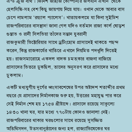
এন্ড ক্রুজ বার্থ’। ফিনিশ জাহাজ কোম্পানীর জলযান এখান থেকে
হেলসিঙ্কি-সহ বেশ কিছু জায়গায় নিয়ে যায়। ওখান থেকে আবার বাস
চেপে নামলাম ‘রয়্যাল প্যালেস’। খাতায়কলমে যা কিনা সুইডিশ
রাজপরিবারের বাসস্থান! জানা গেল যদিও বর্তমান রাজা কার্ল ষোড়শ
গুস্তাভ ও রানী সিলভিয়া তাঁদের সন্তান যুবরানী
রাজকুমারী ভিক্টোরিয়ার সাথে ড্রটিংহোম প্রাসাদেই থাকতে পছন্দ
করেন, কিন্তু রাজকার্যের খাতিরে এখানে নিয়মিত পদধূলি দিতেই
হয়। রাজসমারোহে একদল বাদক চমত্‌কার বাজনা বাজিয়ে
প্রাসাদের ভিতরে ঢুকছিল, তাদের অনুসরণ করে প্রাসাদের মধ্যে
ঢুকলাম।
একটি মধ্যযুগীয় দুর্গের ধ্বংসাবশেষের উপর অষ্টাদশ শতাব্দীর প্রথম
বছরে যে প্রাসাদের নির্মানকাজ শুরু হয়, উত্তরের মহাযুদ্ধ পার করে
সেই নির্মান শেষ হয় ১৭৫৪ খ্রীষ্টাব্দে। প্রাসাদে রয়েছে সাকুল্যে
১৪৩০ খানা ঘর, যার মধ্যে ৭৭০টায় কোনও জানালা নেই।
রাজপরিবারের থাকার ঘরগুলোর সাথে রয়েছে সুসজ্জিত
অতিথিসদন, উত্সবানুষ্ঠানের জন্য হল, রাজ্যাভিষেকের ঘর