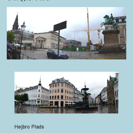
H
øjbro
Plads