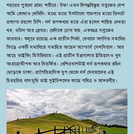
শহরের পুরনো গ্রাম্য শরীরে। উফ! এমন দিগন্তবিস্তৃত সবুজের দেশ
আমি কোথাও দেখিনি। মধ্যে মধ্যে উলটানো গামলার মতো তিনটে
প্রকান্ড রয়্যাল ঢিপি। নর্স রূপকথার মতে এঁরা হলেন শায়িত দেবতা
থর, ওডিন আর ফ্রেয়র। যেদিকে চোখ যায়, একচ্ছত্র সবুজের
কারবার। অদূরে রয়েছে এক প্রাচীন গির্জা, যেখানে অগণিত সমাধির
ভিড়ে একটি সমাধিতে সমাহিত আছেন অ্যান্ডার্স সেলসিয়াস। আর
আছে ভাইকিং মিউজিয়াম। এই প্রাচীন উপ্পসালার ইতিহাসও খুব
আগ্রহোদ্দীপক আর বিতর্কিত। বেশিরভাগটাই নর্স রূপকথার রঙিন
মোড়কে ঢাকা। প্রাগৈতিহাসিক যুগ থেকে নর্স দেবতাদের এই
চিরহরিত্ বাসভূমি তাই সুইডিশদের কাছে পবিত্র ও আদরনীয়।