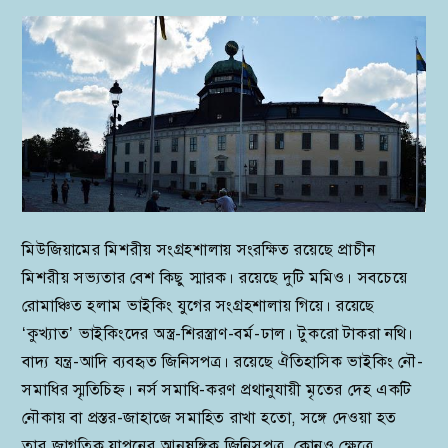
মিউজিয়ামের মিশরীয় সংগ্রহশালায় সংরক্ষিত রয়েছে প্রাচীন
মিশরীয় সভ্যতার বেশ কিছু স্মারক। রয়েছে দুটি মমিও। সবচেয়ে
রোমাঞ্চিত হলাম ভাইকিং যুগের সংগ্রহশালায় গিয়ে। রয়েছে
‘কুখ্যাত’ ভাইকিংদের অস্ত্র-শিরস্ত্রাণ-বর্ম-ঢাল। টুকরো টাকরা নথি।
বাদ্য যন্ত্র-আদি ব্যবহৃত জিনিসপত্র। রয়েছে ঐতিহাসিক ভাইকিং নৌ-
সমাধির স্মৃতিচিহ্ন। নর্স সমাধি-করণ প্রথানুযায়ী মৃতের দেহ একটি
নৌকায় বা প্রস্তর-জাহাজে সমাহিত রাখা হতো, সঙ্গে দেওয়া হত
তার জাগতিক যাপনের আনুষঙ্গিক জিনিসপত্র, কোনও ক্ষেত্রে