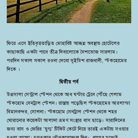
ফিরে এসে ইতিবৃত্ততাড়িত মোহাবিষ্ট আচ্ছন্ন অবস্থায় হোটেলের
কাছাকাছি একটা পাবে তীব্র দিবালোকে নৈশভোজ সারলাম।
পরদিন সকাল সকাল রওনা দেবো সুইডিশ রাজধানী, স্টকহোমের
দিকে ।
দ্বিতীয় পর্ব
উপ্পসালা সেন্ট্রাল স্টেশন থেকে আধ ঘন্টার ট্রেনে পৌঁছে গেলাম
স্টকহোম সেনট্রাল স্টেশন। রাস্তায় পড়েছিল স্টকহোমের আরলান্ডা
বিমানবন্দর, সোলনা। স্টকহোম সেনট্রাল স্টেশন থেকে শহর
ঘোরানোর কয়েকটা আলাদা ভ্রমণ সংস্থার বাস ছাড়ে। সারাদিনের
জন্য বাস ও ফেরির ‘যুগ্ম’ টিকিট কেটে নিয়ে তারই একটায় সওয়ার
হওয়া গেলো। চমত্কার রৌদ্রকরোজ্জ্বল দিন। বাসের মধ্যেই