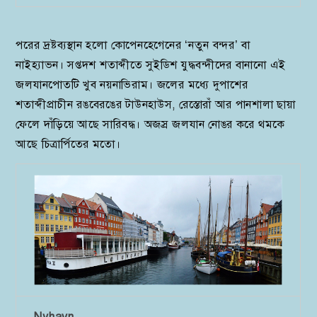
পরের দ্রষ্টব্যস্থান হলো কোপেনহেগেনের ‘নতুন বন্দর’ বা
নাইহ্যাভন। সপ্তদশ শতাব্দীতে সুইডিশ যুদ্ধবন্দীদের বানানো এই
জলযানপোতটি খুব নয়নাভিরাম। জলের মধ্যে দুপাশের
শতাব্দীপ্রাচীন রঙবেরঙের টাউনহাউস, রেস্তোরাঁ আর পানশালা ছায়া
ফেলে দাঁড়িয়ে আছে সারিবদ্ধ। অজস্র জলযান নোঙর করে থমকে
আছে চিত্রার্পিতের মতো।