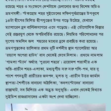
রয়েছে শহর ও সংক্ষেপে দেশটাকে চেনানোর জন্য বিশেষ অডিও
ভ্রমণসঙ্গী। স্টকহোম শহর সুইডেনের দক্ষিণপূর্বপ্রান্তের উপকূলে
১৪টা দ্বীপের মিলিত দ্বীপপুঞ্জের উপর গড়ে উঠেছে, যেখানে
ম্যালারেন হ্রদ বাল্টিকসাগরে এসে পড়েছে। এই ভৌগোলিক বিস্তার
সেই প্রস্তরযুগ থেকে অপরিবর্তিত রয়েছে। নিয়মিত পরিশোধনের পর
সুপেয় অমলিন জল শহরের মধ্যের হ্রদে প্রবাহিত করা হয়েছে।
ভ্রমণপুস্তকের তালিকার প্রথম দুটি দর্শনীয় স্থান গ্যালেরিয়া আর
‘রয়্যাল অপেরা হাউস’ বাস থেকেই দেখে নিলাম। প্রথমে নামলাম
‘গামলা স্ট্যান’ অর্থাত্‌ ‘পুরনো শহরে’। ত্রয়োদশ শতাব্দীর এক
অতি-প্রাচীন শহর-এলাকা, মধ্যযুগীয় সরু সরু গলি-পথ, যার দু
পাশে গগনচুম্বী প্রাচীরের জনপদ, মূলত সু -প্রাচীন উত্তর জার্মান
স্থাপত্য-শৈলীতে বানানো অট্টালিকা, ‘কবলস্টোনের’ বানানো
রাস্তাঘাট, সব মিলিয়ে এক অদ্ভুত অনুভূতি। এখান থেকেই বিখ্যাত
সুইডিশ রাজপ্রাসাদের একটা অংশ দেখা যাচ্ছিলো।