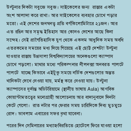
উল্টুনার দিকটা সবুজে সবুজ। সাইকেলের জন্য রাস্তার একটা
অংশ আলাদা করে রাখা। আর সাইকেলের ব্যবহার চোখে পড়ার
মতো। এই দেশের জনঘনত্ব প্রতি বর্গকিলোমিটারে ২১জন। আর
এত রঙিন আর সমৃদ্ধ ইতিহাস আর কোনও দেশের আছে কিনা
সন্দেহ। সেই প্রাগৈতিহাসিক যুগ থেকে একদম আধুনিক সময় অবধি
এতরকমের সময়ের মধ্য দিয়ে গিয়েছে এই ছোট্ট দেশটা! উল্টুনা
যাওয়ার রাস্তায় উপ্পসালা বিশ্ববিদ্যালয়ের অনেকগুলো ক্যাম্পাস
চোখে পড়লো। মাথার মধ্যে পরিকল্পনার নীলনক্সা অনবরত পালটে
পালটে যাচ্ছে কিভাবে এইটুকু সময়ে নর্ডিক দেশগুলোর অন্তত
খানিকটা দেখে নেওয়া যায়, মর্মস্থ করে নেওয়া যায়। উল্টুনা
ক্যাম্পাসের দুর্দান্ত অডিটরিয়ামে (স্থানীয় ভাষায় Aula) আণবিক
কোয়ান্টামতত্বের মনোগ্রাহী আলোচনায় আর বাদানুবাদে দিনটা
কেটে গেলো। রাত নটার পর ফেরার সময় চারিদিকে দিব্য মুচমুচে
রোদ। ভাবলাম এবারের সফর বৃথা যাবেনা।
পরের দিন সেমিনারের মধ্যাহ্নবিরতিতে হোটেলে ফিরে যাওয়া হলো