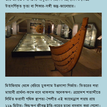
উত্‌সর্গিকৃত ভৃত্য বা শিকার-সঙ্গী জন্তু-জানোয়ার।
মিউজিয়াম থেকে বেরিয়ে ঢুকলাম উপ্পসালা গির্জায়। ভিতরের লম্বা
মায়াবী প্রার্থনা-কক্ষে বসে থাকলাম অনেকক্ষণ। ত্রয়োদশ শতাব্দীতে
নির্মিত ফরাসী গথিক স্থাপত্য-শৈলীর এই ক্যাথেড্রাল লম্বায় প্রায়
১১৯ মিটার। কিছুক্ষণ জীবন্ত ইতি-বৃত্তের মধ্যে বসবাস করা গেলো।