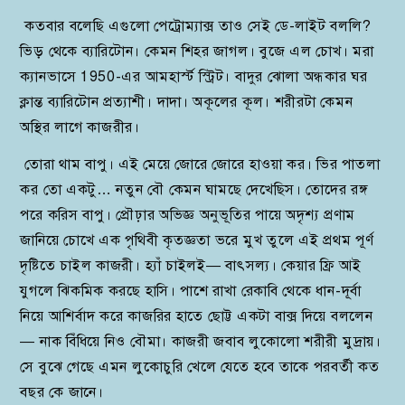
কতবার বলেছি এগুলো পেট্রোম্যাক্স তাও সেই ডে-লাইট বললি?
ভিড় থেকে ব্যারিটোন। কেমন শিহর জাগল। বুজে এল চোখ। মরা
ক্যানভাসে 1950-এর আমহার্স্ট স্ট্রিট। বাদুর ঝোলা অন্ধকার ঘর
ক্লান্ত ব্যারিটোন প্রত্যাশী। দাদা। অকূলের কূল। শরীরটা কেমন
অস্থির লাগে কাজরীর।
তোরা থাম বাপু। এই মেয়ে জোরে জোরে হাওয়া কর। ভির পাতলা
কর তো একটু… নতুন বৌ কেমন ঘামছে দেখেছিস। তোদের রঙ্গ
পরে করিস বাপু। প্রৌঢ়ার অভিজ্ঞ অনুভূতির পায়ে অদৃশ্য প্রণাম
জানিয়ে চোখে এক পৃথিবী কৃতজ্ঞতা ভরে মুখ তুলে এই প্রথম পূর্ণ
দৃষ্টিতে চাইল কাজরী। হ্যাঁ চাইলই— বাৎসল্য। কেয়ার ফ্রি আই
যুগলে ঝিকমিক করছে হাসি। পাশে রাখা রেকাবি থেকে ধান-দূর্বা
নিয়ে আশির্বাদ করে কাজরির হাতে ছোট্ট একটা বাক্স দিয়ে বললেন
— নাক বিঁধিয়ে নিও বৌমা। কাজরী জবাব লুকোলো শরীরী মুদ্রায়।
সে বুঝে গেছে এমন লুকোচুরি খেলে যেতে হবে তাকে পরবর্তী কত
বছর কে জানে।