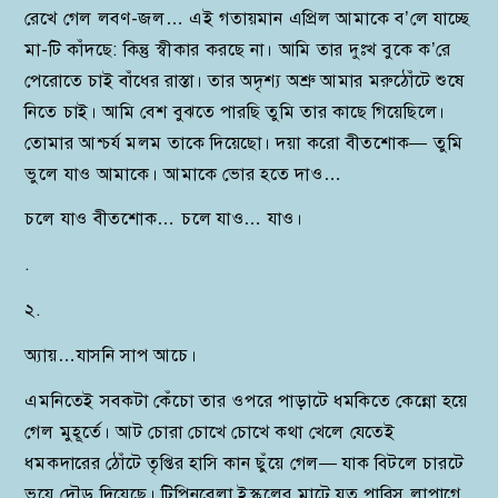
রেখে গেল লবণ-জল… এই গতায়মান এপ্রিল আমাকে ব’লে যাচ্ছে
মা-টি কাঁদছে: কিন্তু স্বীকার করছে না। আমি তার দুঃখ বুকে ক’রে
পেরোতে চাই বাঁধের রাস্তা। তার অদৃশ্য অশ্রু আমার মরুঠোঁটে শুষে
নিতে চাই। আমি বেশ বুঝতে পারছি তুমি তার কাছে গিয়েছিলে।
তোমার আশ্চর্য মলম তাকে দিয়েছো। দয়া করো বীতশোক— তুমি
ভুলে যাও আমাকে। আমাকে ভোর হতে দাও…
চলে যাও বীতশোক… চলে যাও… যাও।
.
২.
অ্যায়…যাসনি সাপ আচে।
এমনিতেই সবকটা কেঁচো তার ওপরে পাড়াটে ধমকিতে কেন্নো হয়ে
গেল মুহূর্তে। আট চোরা চোখে চোখে কথা খেলে যেতেই
ধমকদারের ঠোঁটে তৃপ্তির হাসি কান ছুঁয়ে গেল— যাক বিটলে চারটে
ভয়ে দৌড় দিয়েছে। টিপিনবেলা ইস্কুলের মাটে যত পারিস লাপাগে