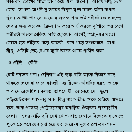
কাজরীর চোখের পাতা ভারী হয়ে এল। গুরুজী। আচার্য বিষ্ণু চরণ
ঘোষ। আপনা-আপনি দু’হাতের ঝিনুক মুদ্রা চন্দন-আঁকা কপাল
ছুঁল। তক্তোপোষ থেকে নেমে এতক্ষণে আড়ষ্ট শরীরটাকে স্বাচ্ছন্দ্য
দেবার জন্য কয়েকটা ফ্রি-হ্যান্ড করে আর্চ করতে দু’পায়ে ভর রেখে
শরীরটা পিছনে বেঁকিয়ে মাটি ছোঁওয়ার আগেই স্প্রিং-এর মতো
সোজা হয়ে দাঁড়িয়ে পড়ে কাজরী। বসে পড়ে তক্তপোষে। মাথা
নীচু। প্রতিটি দেহ-রেখায় ফুটে উঠতে থাকে প্রার্থিত ক্ষমা।
ও বৌদি… বৌদি…
ছোট ননদের গলা। বেশিক্ষণ এই ব্যস্ত-বাড়ি তাকে নিজের সঙ্গে
থাকতে দেবে না জানে কাজরী। হ্যারিকেন-আঁধারির নম্রতা তাকে
আরামে রেখেছিল। কৃষ্ণতা তাপশোষী। জেনেছে সে। স্কুলে
পড়িয়েছিলেন শ্যামবাবু স্যার কিন্তু নাঃ অতীত থেকে বেরিয়ে আসতে
হবে, ডাক পড়েছে পেট্রোম্যাক্সের অবাঞ্ছিত ঔজ্জ্বল্যে লুকোচুরির
বেলায়। শ্বশুর-বাড়ি বুঝি সেই ঝোপ-ঝাড় যেখানে নিজেকে লুকোতে
লুকোতে কবে যেন চুরি হয়ে যায় মেয়ে-মানুষের রূপ-রস-গন্ধ-