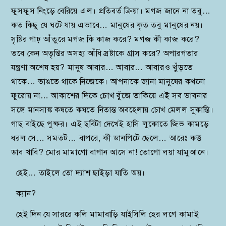
ফুসফুস নিংড়ে বেরিয়ে এল। প্রতিবর্ত ক্রিয়া। মগজ জানে না তবু…
কত কিছু যে ঘটে যায় এভাবে… মানুষের কৃত তবু মানুষের নয়।
সৃষ্টির গাঢ় আঁতুরে মগজ কি কাজ করে? মগজ কী কাজ করে?
তবে কেন অতৃপ্তির অসহ্য আঁধি স্রষ্টাকে গ্রাস করে? অপারগতার
যন্ত্রণা অশেষ হয়? মানুষ আবার… আবার… আবারও খুঁড়তে
থাকে… ভাঙতে থাকে নিজেকে। আপনাকে জানা মানুষের কখনো
ফুরোয় না… আকাশের দিকে চোখ বুঁজে তাকিয়ে এই সব ভাবনার
সঙ্গে মানসাঙ্ক কষতে কষতে নিতান্ত অবহেলায় চোখ মেলল সুকান্তি।
গাছ বাইছে পুষ্কর। এই ছবিটা দেখেই হাসি লুকোতে জিভ কামড়ে
ধরল সে… সমতট… বাপরে, কী ডানপিটে ছেলে… আরেঃ কত্ত
ডাব খাবি? মোর মামাগো বাগান আসে না! তোগো লয়া যামুআনে।
হেই… তাইলে তো দ্যাশ ছাইড়া যাতি অয়।
ক্যান?
হেই দিন যে সাররে কলি মামাবাড়ি যাইসিলি হের লগে কামাই