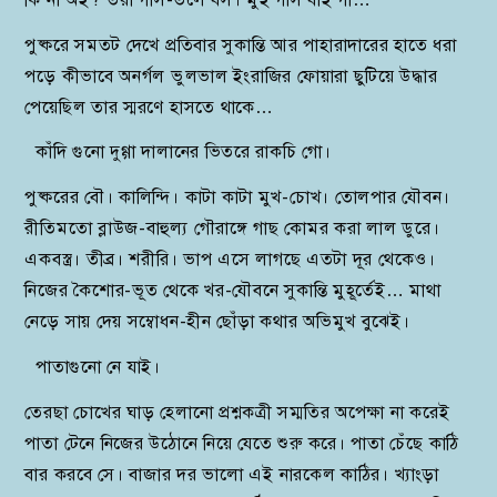
পুষ্করে সমতট দেখে প্রতিবার সুকান্তি আর পাহারাদারের হাতে ধরা
পড়ে কীভাবে অনর্গল ভুলভাল ইংরাজির ফোয়ারা ছুটিয়ে উদ্ধার
পেয়েছিল তার স্মরণে হাসতে থাকে…
কাঁদি গুনো দুগ্গা দালানের ভিতরে রাকচি গো।
পুষ্করের বৌ। কালিন্দি। কাটা কাটা মুখ-চোখ। তোলপার যৌবন।
রীতিমতো ব্লাউজ-বাহুল্য গৌরাঙ্গে গাছ কোমর করা লাল ডুরে।
একবস্ত্র। তীব্র। শরীরি। ভাপ এসে লাগছে এতটা দূর থেকেও।
নিজের কৈশোর-ভূত থেকে খর-যৌবনে সুকান্তি মুহূর্তেই… মাথা
নেড়ে সায় দেয় সম্বোধন-হীন ছোঁড়া কথার অভিমুখ বুঝেই।
পাতাগুনো নে যাই।
তেরছা চোখের ঘাড় হেলানো প্রশ্নকত্রী সম্মতির অপেক্ষা না করেই
পাতা টেনে নিজের উঠোনে নিয়ে যেতে শুরু করে। পাতা চেঁছে কাঠি
বার করবে সে। বাজার দর ভালো এই নারকেল কাঠির। খ্যাংড়া