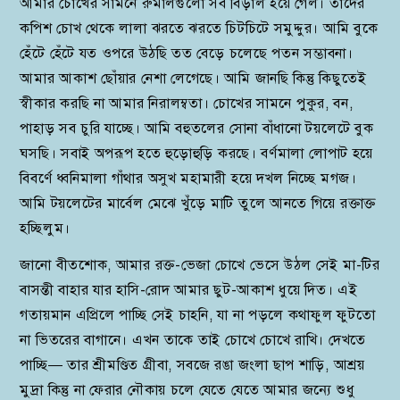
আমার চোখের সামনে রুমালগুলো সব বিড়াল হয়ে গেল। তাদের
কপিশ চোখ থেকে লালা ঝরতে ঝরতে চিটচিটে সমুদ্দুর। আমি বুকে
হেঁটে হেঁটে যত ওপরে উঠছি তত বেড়ে চলেছে পতন সম্ভাবনা।
আমার আকাশ ছোঁয়ার নেশা লেগেছে। আমি জানছি কিন্তু কিছুতেই
স্বীকার করছি না আমার নিরালম্বতা। চোখের সামনে পুকুর, বন,
পাহাড় সব চুরি যাচ্ছে। আমি বহুতলের সোনা বাঁধানো টয়লেটে বুক
ঘসছি। সবাই অপরূপ হতে হুড়োহুড়ি করছে। বর্ণমালা লোপাট হয়ে
বিবর্ণে ধ্বনিমালা গাঁথার অসুখ মহামারী হয়ে দখল নিচ্ছে মগজ।
আমি টয়লেটের মার্বেল মেঝে খুঁড়ে মাটি তুলে আনতে গিয়ে রক্তাক্ত
হচ্ছিলুম।
জানো বীতশোক, আমার রক্ত-ভেজা চোখে ভেসে উঠল সেই মা-টির
বাসন্তী বাহার যার হাসি-রোদ আমার ছুট-আকাশ ধুয়ে দিত। এই
গতায়মান এপ্রিলে পাচ্ছি সেই চাহনি, যা না পড়লে কথাফুল ফুটতো
না ভিতরের বাগানে। এখন তাকে তাই চোখে চোখে রাখি। দেখতে
পাচ্ছি— তার শ্রীমণ্ডিত গ্রীবা, সবজে রঙা জংলা ছাপ শাড়ি, আশ্রয়
মুদ্রা কিন্তু না ফেরার নৌকায় চলে যেতে যেতে আমার জন্যে শুধু