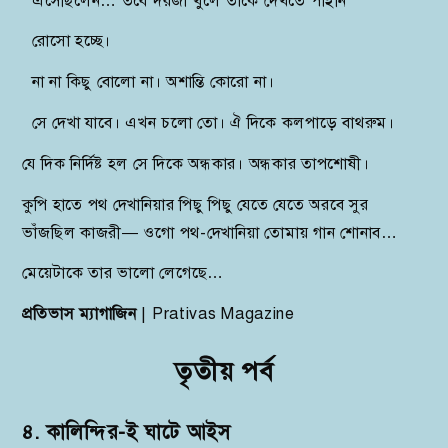
এসেছিলেন… তবে দরজা খুলে তাঁকে দেখতে পাইনি
রোসো হচ্ছে।
না না কিছু বোলো না। অশান্তি কোরো না।
সে দেখা যাবে। এখন চলো তো। ঐ দিকে কলপাড়ে বাথরুম।
যে দিক নির্দিষ্ট হল সে দিকে অন্ধকার। অন্ধকার তাপশোষী।
কুপি হাতে পথ দেখানিয়ার পিছু পিছু যেতে যেতে অরবে সুর
ভাঁজছিল কাজরী— ওগো পথ-দেখানিয়া তোমায় গান শোনাব…
মেয়েটাকে তার ভালো লেগেছে…
প্রতিভাস ম্যাগাজিন
| Prativas Magazine
তৃতীয় পর্ব
৪. কালিন্দির-ই ঘাটে আইস