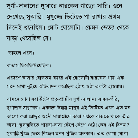
দুর্গা-দালানের দু’ধারে নারকেল গাছের সারি। গুনে
দেখেছে সুকান্তি। মুখুজ্জে ভিটেতে পা রাখার প্রথম
দিনেই গুনেছিল। মোট ষোলোটা। কেমন ভেতর থেকে
নাড়া খেয়েছিল সে।
তাহলে এলে।
বাতাস ফিসফিসিয়েছিল।
এদেশে আসার ষোলতম বছরে এই ষোলোটা নারকেল গাছ এক
সঙ্গে মাথা নুইয়ে অভিবাদন করেছিল হঠাৎ ওঠা একটা হাওয়ায়।
সামনে নোনা ধরা ইঁটের প্রত্ন-প্রাচীন দুর্গা-দালান। সাধন-পীঠ,
দুর্গাদাস ঠাকুরের। একজন উদ্বাস্তু মানুষ এই ভিটেতে এলে এত মন
ভালো করা রোদ্দুর ওঠে! মায়াগ্রামে তারা সপ্তকে বাজতে থাকে তীব্র
ঝালা! ঘুলঘুলিতে পায়রা-বাসা কেঁপে কেঁপে ওঠে! কেন এই বিভ্রম?
সুকান্তি খুঁজে ফেরে নিজের মনন-ঘুঁজির অন্ধকার। এত থোপা থোপা