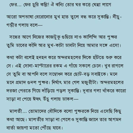
ফের… ফের চুরি কল্লি! ঐ ঝন্যি তোর ঘর কত্তে ঘেন্না লাগে
আরো অপভাষা বেরোনোর মুখ হাত তুলে বন্ধ করে সুকান্তি। নীচু-
গম্ভীর গলায় বলে—
সন্ধের আগে নিজের কাজটুকু গুছিয়ে নাও কালিন্দি আর পুষ্কর
তুমি ডাবের কাঁদি আর মুখ-কাটা ডাবটা নিয়ে আমার সঙ্গে এসো।
কথা কটা বলেই হনহন করে অন্দরমহলের দিকে হাঁটতে শুরু করে
সে। এই সোনা-মাস্টারের রকম এ গাঁয়ে সকলে চেনে। খুব রাগলে
সে তুমি বা আপনি বলে সম্বোধন করে ছোট-বড় সবাইকে। মনে
মনে প্রমাদ গুনল পুষ্কর। নির্ঘাৎ মার গেল মজুরীটা। অন্দরমহলের
দরজা পেরতে গিয়ে দাঁড়িয়ে পড়ল সুকান্তি। দুবার গলা খাঁকরে কারো
সাড়া না পেয়ে ঈষৎ উঁচু গলায় ডাকল—
মালতী… তোমাদের বৌদিকে বলো পুষ্করকে নিয়ে এসেছি কিছু
কথা আছে। মালতীর সাড়া না পেলেও সুকান্তি জানে তার আগমন
বার্তা জায়গা মতো পৌঁছে যাবে।