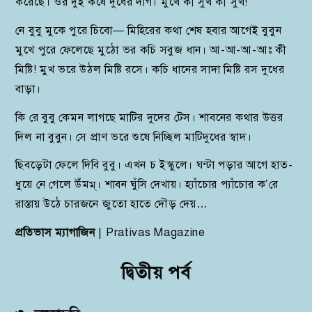
করেছে। ওর দুই কষে দুধের দাগ। মুখে কী সুখ কী সুখ!
নে বুবু মুকে পুরে চিবো— মিহিরের কথা শেষ হবার আগেই বুবুন
মুখে পুরে ফেলেছে মুঠো ভর কচি সবুজ ধান। আ-আ-আ-আঃ কী
মিষ্টি! মুখ ভরে উঠল মিষ্টি রসে। কচি ধানের সাদা মিষ্টি রস দুধের
বাড়া।
কি রে বুবু কেমন লাগছে মাটির দুদের টেস। শাবনের কথার উত্তর
দিল না বুবুন। সে প্রাণ ভরে শুষে নিচ্ছিল মাটিদুধের স্বাদ।
ছিবড়েটা ফেলে দিবি বুবু। এখন চ ইস্কুলে। ঘন্টা পড়ার আগে হাত-
ধুয়ে নে গেলে উঁমম্। শাবন ঘুঁসি দেখায়। হ্যাঁচোর প্যাঁচোর ক’রে
রাস্তায় উঠে চারজনে জুতো হাতে দৌড় দেয়…
প্রতিভাস ম্যাগাজিন
| Prativas Magazine
দ্বিতীয়
পর্ব