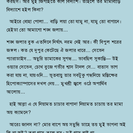
করছস। আর মুই জিগাইতে কলি বিদ্যাশ। তাইলে তর মামাবাড়ি
বিদ্যাশে হইল কিনা?
আইরে বোহা পোলা… বাড়ি লয়া তো যামু না, যামু তো বাগানে।
হেইডা তো আমাগো শঙ্খ জলায়…
শঙ্খ জলার বুক এতদিনে নির্ঘাৎ নরম নেই আর। কী বিপুল শরের
জঙ্গল। কত যে দুপুর কেটেছে ঐ জলার ধারে… সেভেন
প্যারাডাইস… অম্বুরি তামাকের সুগন্ধ… ভাবছিল সুকান্তি— উই
ওয়্যার সেভেন, চোখ বুজে গভীর শ্বাস টানল সে… বাতাস ভাগ
করা যায় না, যায়ওনি… ভূতবায়ু তার সবটুকু গন্ধনিয়ে মস্তিষ্কের
হিপোক্যাম্পাসের দখল নেয়… মুখশ্রী জ্বলে ওঠে অপার্থিব
আলোয়…
হাই আল্লা এ যে নিয়ামত চাচার বাগান! নিয়ামত চাচায় তর মামা
অয় ক্যামনে?
আরেঃ জানস না? মোর বাপে অয় সম্বুন্ধি ডাহে তয় মুই ভাগনা অই
কি না অই? তরা গাস-তলে বস। মুই গাস বাই গা…