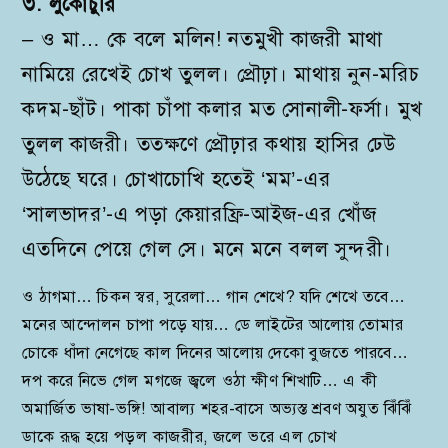
৩. লুকোচুরি
– ও মা… কে বলে মলিন! নতমুখী কাজরী মাথা
নামিয়ে রেখেই চোখ তুলল। প্রৌঢ়া। মাথায় নুন-মরিচ
কদম-ছাঁট। পাকা চাঁপা কলার মত সোনালী-ফর্সা। মুখ
তুলল কাজরী। ততক্ষণে প্রৌঢ়ার কথায় হাসির ঢেউ
উঠেছে ঘরে। চোখাচোখি হতেই ‘মম’-এর
‘সালভাদর’-এ পড়া কেয়ারফ্রি-আইজ-এর খোঁজ
এতদিনে পেয়ে গেল সে। মনে মনে বলল সুন্দরী।
ও ঠাগমা… চিকন স্বর, সুরেলা… গান শেখে? যদি শেখে তবে…
মনের আন্দোলন চাপা পড়ে যায়… ডে লাইটের আলোয় তোমার
চোকে ধাঁদা নেগেছে কাল দিনের আলোয় দেকো বুজতে পারবে…
দপ করে নিভে গেল মগজে জ্বলে ওঠা ক্ষীণ শিখাটি… এ কী
অমার্জিত ভাষা-ভঙ্গি! আবাল্য শহর-বাসে অভ্যস্ত শ্রবণ অযুত ঝিঁঝিঁ
ডাকে রূদ্ধ হয়ে পড়ল কাজরীর, জলে ভরে এল চোখ