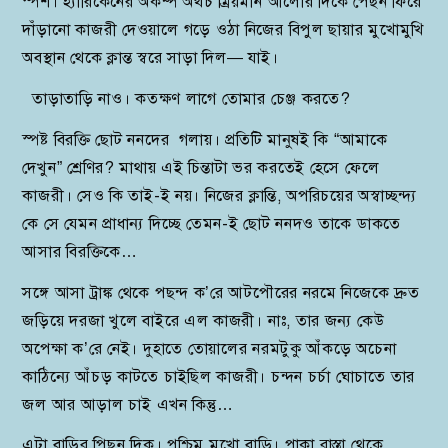
স্পর্শ। হ্যারিকেনের অকম্প অথচ ম্রিয়মান আলোর দিকে পেছন ফিরে
দাঁড়ানো কাজরী দেওয়ালে গড়ে ওঠা নিজের বিপুল ছায়ার মুখোমুখি
অবস্থান থেকে ক্লান্ত স্বরে সাড়া দিল— যাই।
তাড়াতাড়ি নাও। কতক্ষণ লাগে তোমার চেঞ্জ করতে?
স্পষ্ট বিরক্তি ছোট ননদের গলায়। প্রতিটি মানুষই কি “আমাকে
দেখুন” শ্রেণির? মাথায় এই চিন্তাটা ভর করতেই হেসে ফেলে
কাজরী। সেও কি তাই-ই নয়। নিজের ক্লান্তি, অপরিচয়ের অস্বাচ্ছন্দ্য
কে সে যেমন প্রাধান্য দিচ্ছে তেমন-ই ছোট ননদও তাকে ডাকতে
আসার বিরক্তিকে…
সঙ্গে আসা ট্রাঙ্ক থেকে পছন্দ ক’রে আটপৌরের নরমে নিজেকে দ্রুত
জড়িয়ে দরজা খুলে বাইরে এল কাজরী। নাঃ, তার জন্য কেউ
অপেক্ষা ক’রে নেই। দুহাতে তোয়ালের নরমটুকু আঁকড়ে অচেনা
কাঠিন্যে আঁচড় কাটতে চাইছিল কাজরী। চন্দন চর্চা ঘোচাতে তার
জল আর আড়াল চাই এখন কিন্তু…
এটা বাড়ির পিছন দিক। পশ্চিম মুখো বাড়ি। পাকা রাস্তা থেকে