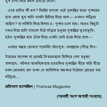
মুখ চাপা দিয়ে প্রবল হাসতে দেখে।
এতে হাসির কী হল? বিরক্তি ছলকে ওঠে সুকান্তির স্বরে! পুষ্করের
হাত থেকে মুখ কাটা ডাবটা ছিনিয়ে নিয়ে বলে— এখনও দাঁড়িয়ে
আছিস? যা কাঁদিটা নিয়ে বিদায় হ। পুষ্কর চলে যায়। আরও কিছুটা
সময় নিয়ে হাসি সামলে উঠে দাঁড়ায় মধুজা সুকান্তির মুখোমুখি।
হঠাৎ সুকান্তির হাত টেনে নিয়ে একটা নোট গুঁজে দিয়ে বলে—
এবারে অন্তত তোমার পকেটটা বাঁচালুম। যথাস্থানে পৌঁছে দিও।
উত্তরের অপেক্ষা না রেখেই ভিতরমহলে মিলিয়ে গেল মধুজা
অকস্মাৎ। ঘটনার আকস্মিকতায় হতচকিত সুকান্তির ধীরে অতি ধীরে
যখন বোধজন্ম হল তখন সে কালিন্দির অন্ধকার উঠোনে প্রেতের মত
দাঁড়িয়ে…
প্রতিভাস ম্যাগাজিন
| Prativas Magazine
(পরবর্তী অংশ আগামী সংখ্যায়)