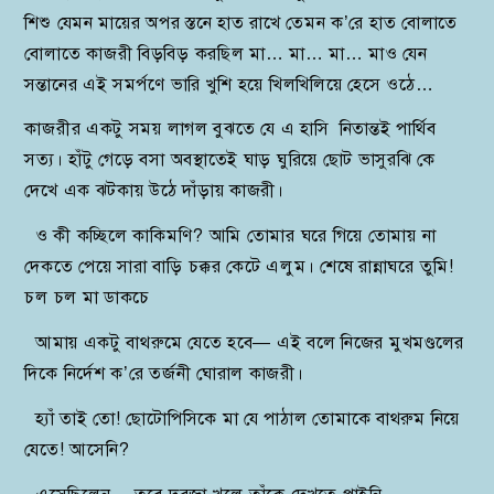
শিশু যেমন মায়ের অপর স্তনে হাত রাখে তেমন ক’রে হাত বোলাতে
বোলাতে কাজরী বিড়বিড় করছিল মা… মা… মা… মাও যেন
সন্তানের এই সমর্পণে ভারি খুশি হয়ে খিলখিলিয়ে হেসে ওঠে…
কাজরীর একটু সময় লাগল বুঝতে যে এ হাসি নিতান্তই পার্থিব
সত্য। হাঁটু গেড়ে বসা অবস্থাতেই ঘাড় ঘুরিয়ে ছোট ভাসুরঝি কে
দেখে এক ঝটকায় উঠে দাঁড়ায় কাজরী।
ও কী কচ্ছিলে কাকিমণি? আমি তোমার ঘরে গিয়ে তোমায় না
দেকতে পেয়ে সারা বাড়ি চক্কর কেটে এলুম। শেষে রান্নাঘরে তুমি!
চল চল মা ডাকচে
আমায় একটু বাথরুমে যেতে হবে— এই বলে নিজের মুখমণ্ডলের
দিকে নির্দেশ ক’রে তর্জনী ঘোরাল কাজরী।
হ্যাঁ তাই তো! ছোটোপিসিকে মা যে পাঠাল তোমাকে বাথরুম নিয়ে
যেতে! আসেনি?