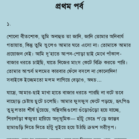
প্রথম পর্ব
১.
শোনো বীতশোক, তুমি অনাহুত তা জানি, জানি তোমার অনিবার্য
গতায়াত, কিন্তু তুমি ভুলেও আমার ঘরে এসো না। তোমাকে আমার
প্রয়োজন নেই। আমি দু’হাতে আপন-পোড়া ছাই মেখে পাঁকাল-
বাজার ধরতে চাইছি, যাতে নিজের মাংস কেটে বিক্রি করতে পারি।
তোমার আশ্চর্য মলমের কারবার ফেঁদে বসলে না কোনোদিন!
সবাইকে ইচ্ছেমতো মলম লাগিয়ে বেড়াও, অথচ…
যাগ্গে, আমার-ছাই মাখা হাতে বাজার ধরতে পারছি না বটে তবে
নাছোড় চেষ্টায় ছুটে চলেছি। আমার ফুসফুস ফেটে পড়ছে, হৃৎপিণ্ড
তুমুলতার শীর্ষ ছুঁয়েছে, অস্থিসন্ধিগুলো গুঁড়োগুঁড়ো হয়ে যাচ্ছে,
শিরদাঁড়া ‌ঋজুতা হারিয়ে অনুভূমিক— হাঁটু ভেঙে প’ড়ে জান্তব
হামাগুড়ি দিতে দিতে হাঁটু খুইয়ে হয়ে উঠছি ক্রমশ সরীসৃপ।