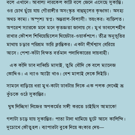
বলে এখানে। আবাল্য নারকেল কাঠি বলে জেনে এসেছে সুকান্তি।
ওর চোখ ছুঁয়ে যায় গৌরাঙ্গীর অসংস্কৃত বাহুমূলের কৃষ্ণাভা। অসহ্য
অথচ কাম্য। অস্পৃশ্য স্বপ্ন। অন্তরাল-বিলাসী। ভয়ংকর। ব্যক্তিগত।
অপরেশ স্যারকে মনে মনে কৃতজ্ঞতা জানায় সে। মুখ ভাবলেশহীন
রাখার কৌশল শিখিয়েছিলেন থিয়েটার-ওয়ার্কশপে। তীব্র অনুভূতির
মাথায় চড়ার পরিশ্রম ভারি ক্লান্তিকর। একটা দীর্ঘশ্বাস বেরিয়ে
আসে। পেশা-কাঁটা বিক্ষত বর্তমান পদাধিকারের দায়বাহী।
এক কাঁদি ডাব নাব্বিচি মাসাই, তুমি বৌদি কে বলে ম্যানেজ
কোদ্দিও। এ ন্যাও অ্যাট্টা খাও। বেশ মালাই দেকে দিইচি।
সামনে বাড়িয়ে ধরা মুখ-কাটা ডাবটার দিকে এক পলক দেখেই ভ্রূ
কুঁচকে ওঠে সুকান্তির।
ঘুষ দিচ্ছিস! নিজের অপকর্মের সঙ্গী করতে চাইছিস আমাকে!
গলাটা চড়ে যায় সুকান্তির। পাতা টানা থামিয়ে ছুটে আসে কালিন্দি।
দুচোখে কৌতুহল। ব্যাপারটা বুঝে নিয়ে ঝংকার দেয়—