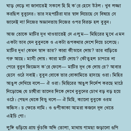
ঘাড় নেড়ে না জানাতেই সকলে হি হি ক’রে হেসে উঠল। খুব লজ্জা
করছিল বুবুনের। তার সহপাঠিরা যার স্বাদ নিয়েছে সে বিষয়ে সে
জানেই না! নিজের অজ্ঞানতায় নিজের ওপর বিরক্ত হল বুবুন।
আজ তোকে মাটির দুধ খাওয়াতেই নে এলুম— মিহিরের মুখে এমন
একটা ভাব যেন বুবুনকে ও একটা রূপকথার দেশে নিয়ে চলেছে।
মাটির দুধ! কেমন স্বাদ তার? কারা কীভাবে দোয়? তার বাড়িতে
গরু আছে। মাসী দোয়। কারা মাটি দোয়? কৌতুহল চাপতে না
পেরে বুবুন জিজ্ঞেস ক’রে ফেলে— মাটির দুধ কে দোয় রে? আবার
হেসে ওঠে সবাই। বুবুন বোঝে তার বোকামিতে হাসছে ওরা। মিহির
আঙুল দেখিয়ে বলে— ঐ ওরা। মিহিরের আঙুল নির্দেশ করছে মাঠে
নিড়োচ্ছে যে চাষীরা তাদের দিকে দেখে বুবুনের চোখ বড় বড় হয়ে
ওঠে। পেছন থেকে বিভু বলে— ঐ মিহি, ক্যানো বুবুকে ওরম
কচ্চিস। চ ক্ষেতে নামি। ও গুপীকাকা আমরা কজনে দুদ খেতে
এইচি গো।
লুঙ্গি গুড়িয়ে প্রায় কুঁচকি অব্দি তোলা, মাথায় গামছা জড়ানো গুপি