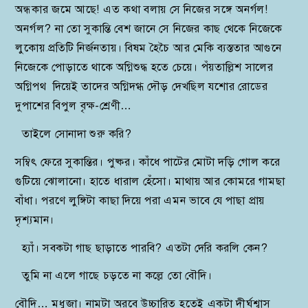
অন্ধকার জমে আছে! এত কথা বলায় সে নিজের সঙ্গে অনর্গল!
অনর্গল? না তো সুকান্তি বেশ জানে সে নিজের কাছ থেকে নিজেকে
লুকোয় প্রতিটি নির্জনতায়। বিষম হৈচৈ আর মেকি ব্যস্ততার আগুনে
নিজেকে পোড়াতে থাকে অগ্নিশুদ্ধ হতে চেয়ে। পঁয়তাল্লিশ সালের
অগ্নিপথ দিয়েই তাদের অগ্নিদগ্ধ দৌড় দেখছিল যশোর রোডের
দুপাশের বিপুল বৃক্ষ-শ্রেণী…
তাইলে সোনাদা শুরু করি?
সম্বিৎ ফেরে সুকান্তির। পুষ্কর। কাঁধে পাটের মোটা দড়ি গোল করে
গুটিয়ে ঝোলানো। হাতে ধারাল হেঁসো। মাথায় আর কোমরে গামছা
বাঁধা। পরণে লুঙ্গিটা কাছা দিয়ে পরা এমন ভাবে যে পাছা প্রায়
দৃশ্যমান।
হ্যাঁ। সবকটা গাছ ছাড়াতে পারবি? এতটা দেরি করলি কেন?
তুমি না এলে গাছে চড়তে না কল্লে তো বৌদি।
বৌদি… মধুজা। নামটা অরবে উচ্চারিত হতেই একটা দীর্ঘশ্বাস