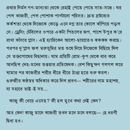
প্রথার নির্মন গণ-মান্যতা থেকে রেহাই পেতে পেতে সাত-সন্ধে। ঘর
পেল কাজরী, পেল পোশাক পাল্টানো পরিসর। দ্রুত দ্রষ্টব্যের
কর্কশতা থেকে নিজেকে কেড়ে এনে নগ্ন তার কোলে ঝাঁপিয়ে পড়ল
সে। ড্রেসিং টেবিলের ওপরে একটা পিতলের জগ, পাশে উপুর ক’রে
রাখা কাঁসার গ্লাস। এই হ্যারিকেন আলো-ছায়াতেও ঝকঝক করছে।
পরপর দু’গ্লাস জল মরুভূমির মত শুষে নিয়ে নিজেকে বিছিয়ে দিল
সে তক্তপোষের বিছানায়। ঘাম প্রতিটি রোম-কূপ থেকে বার করে
আনছিল দেহ-মনের তপ্ততার প্রতিষেধক। বেশ কিছুক্ষণ গলগল করে
ঘামার পর কাজরীর শরীর ধীরে ধীরে ঠাণ্ডা হতে শুরু করল।
গুরুজীর কণ্ঠস্বর অধিকার করে নিল শ্রবণ— শরীরের নাম মহাশয়,
যা সহাবে তাই-ই সয়…
কাজু কী খেয়ে এসেছ? কী হল মুখে কথা নেই কেন?
আর কেন! কাজু মানে কাজরী তখন মনে মনে বলছে— হে ধরণী
দ্বিধা হও।