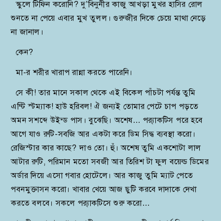
স্কুলে টিফিন করোনি? দু’বিনুনীর কাজু আখড়া মুখর হাসির রোল
শুনতে না পেয়ে এবার মুখ তুলল। গুরুজীর দিকে চেয়ে মাথা নেড়ে
না জানাল।
কেন?
মা-র শরীর খারাপ রান্না করতে পারেনি।
সে কী! তার মানে সকাল থেকে এই বিকেল পাঁচটা পর্যন্ত তুমি
এম্টি স্টম্যাক! হাউ হরিবল! ঐ জন্যই তোমার পেটে চাপ পড়তে
অমন সশব্দে উইন্ড পাস। বুঝেছি। অশেষ… প্র‍্যাকটিস পরে হবে
আগে যাও রুটি-সবজি আর একটা করে ডিম সিদ্ধ ব্যবস্থা করো।
রেজিস্টার কার কাছে? দাও তো। হুঁ। অশেষ তুমি একশোটা লাল
আটার রুটি, পরিমান মতো সবজী আর তিরিশ টা ফুল বয়েল্ড ডিমের
অর্ডার দিয়ে এসো গবার হোটেলে। আর কাজু তুমি ম্যাট পেতে
পবনমুক্তাসন করো। খাবার খেয়ে আজ ছুটি করবে দাদাকে দেখা
করতে বলবে। সকলে প্র‍্যাকটিসে শুরু করো…