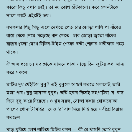
কারো কিচু বলার নেই। তা নয় ঝোপ হাঁটকানো। কবে কোনটাকে
সাপে কাটে এইটেই ভয়।
ধমকদার পিছু পিছু এলে দেখতে পেত চার জোড়া খালি পা বাঁধের
রাস্তা থেকে নেমে পড়েছে ধান ক্ষেতে। চার জোড়া জুতো বাঁধের
রাস্তার ধুলো মেখে টিফিন-টাইম শেষের ঘন্টা শোনার প্রতীক্ষায় পড়ে
থাকে।
ঐ আল ধরে চ। সব থেকে সামনে থাকা সাড়ে তিন ফুটির কথা মান্য
করে সকলে।
মাটির দুধ খেইচিস বুবু? এই বুবুকে আশ্চর্য করতে সকলেই ভারি
মজা পায়। বুবু আসলে বুবুন। ভর্তি হবার দিনেই সহপাঠিরা ‘ন’ বাদ
দিয়ে বুবু ক’রে নিয়েছে। ও খুব সরল, সোজা কথায় বোকাসোকা।
পালের গোদাটি মিহির। সেও ‘র’ বাদ দিয়ে মিহি হয়ে সর্বাগ্রে বিরাজ
করছেন।
ঘাড় ঘুরিয়ে চোখ নাচিয়ে মিহির বলল— কী রে খাসনি তো? বুবুন