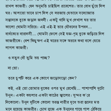
রাখল কাজরী। যেন অনুমতি চাইছিল প্রবেশের। তার বোধ ছুঁয়ে দিল
ঘর। আলতো ভাবে চাপ দিল সে দরজায় যেভাবে সদ্যোজাত
সন্তানকে বুকে জড়ান জননী। একটু খানি মুখ দেখাল ঘর তার
কালো ঘোমটা সরিয়ে। এই এই-ই তার যৌবনের উপবন…
বার্ধক্যের বারানসী… ঘোমটা ফেলে সেই যজ্ঞ-গৃহ বুকে জড়িয়ে নিল
কাজরীকে। বেশ কিছুক্ষণ এই ঘরের সঙ্গে অরবে কথা বলে যেতে
লাগল কাজরী।
ও নতুন বৌ তুমি ভয় পাচ্ছ?
না তো।
তবে চুপটি করে এক কোণে জড়োসড়ো কেন?
কই, এই তো তোমার বুকের ওপর মুখ রেখেছি… পাশাপাশি দুটো
উনুন। একটা কয়লার একটা কাঠের জ্বালের। সুন্দর ক’রে
নিকোনো। উনুন দুটিকে কোনো ভরন্ত নারীর দুধে ভরা স্তনের মত
মনে হয়েছে কাজরীর। চোখ বুজে এক উনুনের গায়ে গাল ঠেকিয়ে