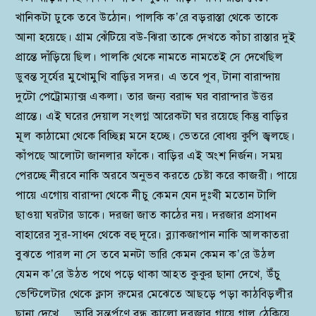
খানিকটা ঢুকে তবে উঠোন। পালকি ক’রে বড়রাস্তা থেকে তাকে
আনা হয়েছে। গ্রাম ঝেঁটিয়ে বউ-ঝিরা তাকে দেখতে কাঁচা রাস্তার দুই
প্রান্তে দাঁড়িয়ে ছিল। পালকি থেকে নামতে নামতেই সে দেখেছিল
ডুবন্ত সূর্যের মুখোমুখি বাড়ির সদর। এ তবে পূব, টানা বারান্দায়
দুটো পেট্রোম্যাক্স একলা। তার জন্য বরাদ্দ ঘর বারান্দার উত্তর
প্রান্তে। এই ঘরের দেয়াল সংলগ্ন আরেকটা ঘর রয়েছে কিন্তু বাড়ির
মূল কাঠামো থেকে বিচ্ছিন্ন মনে হচ্ছে। ভেতরে বোধয় কুপি জ্বলছে।
কাঁপছে আলোটা জানলার ফাঁকে। বাড়ির এই অংশ নির্জন। সময়
পেরচ্ছে নীরবে নাকি অরবে অনুভব করতে চেষ্টা করে কাজরী। পায়ে
পায়ে এগোয় বারান্দা থেকে নীচু কেমন যেন দুঃখী মতোন টালি
ছাওয়া ঘরটার ডাকে। দরজা জাত কাঠের নয়। দরজার প্রসাধন
বাহারের সুর-সাধন থেকে বহু দূরে। ব্ল্যাকজাপান নাকি আলকাতরা
বুঝতে পারল না সে তবে মনটা ভারি কেমন কেমন ক’রে উঠল
যেমন ক’রে উঠত পথে পড়ে থাকা আহত কুকুর ছানা দেখে, উঁচু
ভেন্টিলেটার থেকে ক্লাস রুমের মেঝেতে আছড়ে পড়া কাঠবিড়লীর
ছানা দেখে… ভারি সন্তর্পণে বন্ধ কালো দরজার গায়ে গাল ঠেকিয়ে