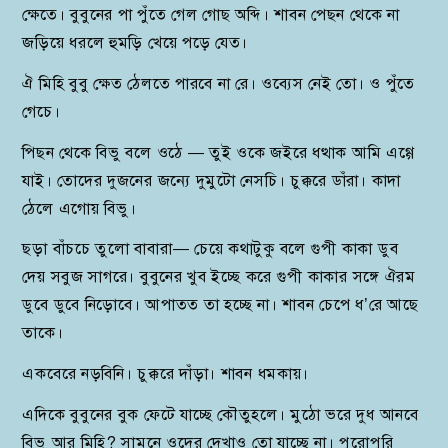
ক্ষেতে। বুবুনের পা পুঁতে গেল গোছ অব্দি। শাবন পেছন থেকে না
জড়িয়ে ধরলে হুমড়ি খেয়ে পড়ে যেত।
ঐ মিহি বুবু ক্ষেত ঠেলতে পারবে না রে। ওব্যেস নেই তো। ও পুঁতে
গেচে।
পিছন থেকে বিভু বলে ওঠে — তুই ওকে জইরে ধত্থাক আমি এগ্গে
যাই। তোদের দুজনের জন্যে দুমুটো নেসচি। চুক্করে ডাঁরা। কাদা
ঠেলে এগোয় বিভু।
ছড়া বাঁচচে তুলো বাবারা— চেয়ে কথাটুকু বলে গুপী কাকা ডুব
দেয় সবুজ সাগরে। বুবুনের খুব ইচ্ছে করে গুপী কাকার সঙ্গে ঐরম
ডুবে ডুবে নিড়োবে। আপাতত তা হচ্ছে না। শাবন চেপে ধ’রে আছে
তাকে।
একবেরে নড়বিনি। চুক্করে দাঁড়া। শাবন ধমকায়।
এদিকে বুবুনের বুক ফেটে যাচ্ছে কৌতুহলে। মুঠো ভরে দুধ আনবে
বিভু আর মিহি? সামনে ওদের দেখাও তো যাচ্ছে না। পুরোপুরি