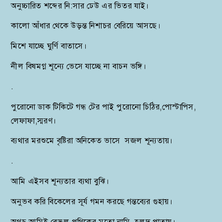
অনুচ্চারিত শব্দের নি:সার ঢেউ এর ভিতর যাই।
কালো আঁধার থেকে উড়ন্ত নিশাচর বেরিয়ে আসছে।
মিশে যাচ্ছে ঘুর্ণি বাতাসে।
নীল বিষমগ্ন শূন্যে ভেসে যাচ্ছে না বাচন ভঙ্গি।
.
পুরোনো ডাক টিকিটে গন্ধ টের পাই পুরোনো চিঠির,পোস্টাপিস,
লেফাফা,স্মরণ।
ব্যথার মরশুমে বৃষ্টিরা অনিকেত ভাসে সজল শূন্যতায়।
.
আমি এইসব শূন্যতার ব্যথা বুঝি।
অনুভব করি বিকেলের সূর্য গমন করছে গন্তব্যের গুহায়।
অথচ আমিই বেভুল পথিকের মতো নামি, হলুদ পাতায়।