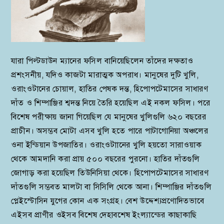
যারা পিল্টডাউন ম্যানের ফসিল বানিয়েছিলেন তাঁদের দক্ষতাও
প্রশংসনীয়, যদিও কাজটা মারাত্মক অপরাধ। মানুষের দুটি খুলি,
ওরাংওটানের চোয়াল, হাতির পেষক দন্ত, হিপোপটেমাসের সাধারণ
দাঁত ও শিম্পাঞ্জির শ্বদন্ত নিয়ে তৈরি হয়েছিল এই নকল ফসিল। পরে
বিশেষ পরীক্ষায় জানা গিয়েছিল যে মানুষের খুলিগুলি ৬২০ বছরের
প্রাচীন। অসম্ভব মোটা এসব খুলি হতে পারে পাটাগোনিয়া অঞ্চলের
ওনা ইন্ডিয়ান উপজাতির। ওরাংওটাানের খুলি হয়তো সারাওয়াক
থেকে আমদানি করা প্রায় ৫০০ বছরের পুরনো। হাতির দাঁতগুলি
জোগাড় করা হয়েছিল তিউনিসিয়া থেকে। হিপোপটেমাসের সাধারণ
দাঁতগুলি সম্ভবত মালটা বা সিসিলি থেকে আনা। শিম্পাঞ্জির দাঁতগুলি
প্লেইস্টোসিন যুগের কোন এক সংগ্রহ। বেশ উদ্দেশ্যপ্রণোদিতভাবে
এইসব প্রাণীর ওইসব বিশেষ দেহাবশেষ ইংল্যান্ডের কাছাকাছি