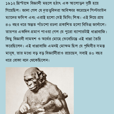
১৯১২ খ্রিস্টাব্দে বিজ্ঞানী মহলে হঠাৎ এক আলোড়ন সৃষ্টি হয়ে
গিয়েছিল। জানা গেল যে নৃতত্ববিদরা আবিষ্কার করেছেন পিল্টডাউন
ম্যানের ফসিল এবং এরাই হলো সেই মিসিং লিঙ্ক। এই নিয়ে প্রায়
৪০ বছর ধরে অন্তত পাঁচশো রচনা প্রকাশিত হলো বিভিন্ন জার্নালে।
তারপর একদিন প্রমাণ পাওয়া গেল যে পুরো ব্যাপারটাই ধাপ্পাবাজি।
কিছু বিজ্ঞানী নামযশ ও অর্থের মোহে ভেবেচিন্তে এই ধাপ্পা তৈরি
করেছিলেন। এই ধাপ্পাবাজি এমনই মোক্ষম ছিল যে পৃথিবীর সমস্ত
মানুষ, তার মধ্যে বড় বড় বিজ্ঞানীিরাও রয়েছেন, সবাই ৪০ বছর
ধরে বোকা বনে থেকেছিলেন।