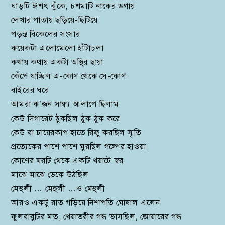
ঘাড়টি ঈশৎ ঝুঁকে, চশমাটি নাকের ডগায়
লেখার পাতায় ছড়িয়ে-ছিটিয়ে
পড়ন্ত বিকেলের সংসার
কয়েকটা এলোমেলো হাঁটাচলা
কথায় কথায় একটা অস্থির ছায়া
কেঁপে যাচ্ছিল এ-কোণ থেকে সে-কোণ
বাইরের ঘরে
আমরা ক’জন সান্ধ্য আলাপে ছিলাম
কেউ সিগারেট ঠুকছিল ঠুক ঠুক করে
কেউ বা চায়েরকাপ হাতে রিফু করছিল স্মৃতি
প্রত্যেকের পাশে পাশে ঘুরছিল গল্পের হাওয়া
কোণের ঘরটি থেকে একটি খয়াটে স্বর
মাঝে মাঝে ডেকে উঠছিল
মেহুলী … মেহুলী …ও মেহুলী
আরও একটু রাত গড়িয়ে নিশাপতি ঘোষাল এলেন
ফুলবাবুটির মত, খেয়াতরীর গন্ধ ভাসছিল, জোয়ারের গন্ধ