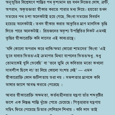
অনুভূতির বিশ্লেষণে শান্তির পথ দৃশ্যমান হয় যখন নিজের দোষ, ত্রুটি,
অপরাধ, অকৃতজ্ঞতা স্বীকার করতে পারার মধ্য দিয়ে। হয়তো তখন
সময়ের পথ চলা অনেকটাই হয়ে গেছে, কিংবা সময়ের বিবর্তন
হয়েছে অনেকটাই। তখন স্বীকার করার আকুতির ঘ্রাণ মানসিক তৃপ্তি
দিতে পারে অনেকটাই। প্রিয়জনের অদৃশ্য উপস্থিতির নিকট এমনই
তৃপ্তির স্বীকারোক্তি কবি দাসের এই কাব্যগ্রন্থে।
‘যদি কোনো অপরাধ করে থাকি/ক্ষমা কোরো শামসের’ কিংবা ‘এই
ডুবে যাবার ভিতর/এই ক্রমাগত মিথ্যা যাপনের ভিতর/শুধু..শুধু
তোমাকেই খুনি ভেবেছি’ বা ‘তবে তুমি যে কবিতার মতো কখনো
সাবলীল ছিলে না/ তা নিয়ে কোনো সংশয় নেই’ — এমন
স্বীকারোক্তি কোন জটিলতায় ভরা নয় । সফলতার ঘ্রাণকে কবি
ভাষার জালে আবদ্ধ করতে পেরেছে ।
আবার স্বীকারোক্তি অক্ষমতা, কর্তব্যহীনতার যন্ত্রণা তাঁর শব্দবৃষ্টির
জলে এক নিস্তব্ধ শান্তি খুঁজে পেতে চেয়েছে। পিতৃহারার যন্ত্রণায়
সম্বিৎ ফিরে পেয়েছে চিতার লেলিহান শিখায় । কবি দাস তাই