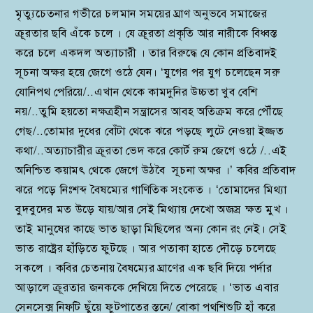
মৃত্যুচেতনার গভীরে চলমান সময়ের ঘ্রাণ অনুভবে সমাজের
ক্রূরতার ছবি এঁকে চলে । যে ক্রূরতা প্রকৃতি আর নারীকে বিধ্বস্ত
করে চলে একদল অত্যাচারী । তার বিরুদ্ধে যে কোন প্রতিবাদই
সূচনা অক্ষর হয়ে জেগে ওঠে যেন। ‘যুগের পর যুগ চলেছেন সরু
যোনিপথ পেরিয়ে/..এখান থেকে কামদুনির উচ্চতা খুব বেশি
নয়/..তুমি হয়তো নক্ষত্রহীন সন্ত্রাসের আবহ অতিক্রম করে পৌঁছে
গেছ/..তোমার দুধের বোঁটা থেকে ঝরে পড়ছে লুটে নেওয়া ইজ্জত
কথা/..অত্যাচারীর ক্রূরতা ভেদ করে কোর্ট রুম জেগে ওঠে /..এই
অনিশ্চিত কয়ামৎ থেকে জেগে উঠবৈ সূচনা অক্ষর ।’ কবির প্রতিবাদ
ঝরে পড়ে নিঃশব্দ বৈষম্যের গাণিতিক সংকেত । ‘তোমাদের মিথ্যা
বুদবুদের মত উড়ে যায়/আর সেই মিথ্যায় দেখো অজস্র ক্ষত মুখ ।
তাই মানুষের কাছে ভাত ছাড়া মিছিলের অন্য কোন রং নেই। সেই
ভাত রাষ্ট্রের হাঁড়িতে ফুটছে । আর পতাকা হাতে দৌড়ে চলেছে
সকলে । কবির চেতনায় বৈষম্যের ঘ্রাণের এক ছবি দিয়ে পর্দার
আড়ালে ক্রূরতার জনককে দেখিয়ে দিতে পেরেছে । ‘ভাত এবার
সেনসেক্স নিফটি ছুঁয়ে ফুটপাতের স্তনে/ বোকা পথশিশুটি হাঁ করে