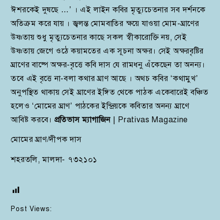
ঈশরকেই দুষছে …’ । এই লাইন কবির মৃত্যুচেতনার সব দর্শনকে
অতিক্রম করে যায় । জ্বলন্ত মোমবাতির ক্ষয়ে যাওয়া মোম-ঘ্রাণের
উষ্ণতায় শুধু মৃত্যুচেতনার কাছে সকল স্বীকারোক্তি নয়, সেই
উষ্ণতায় জেগে ওঠে কয়ামতের এক সূচনা অক্ষর। সেই অক্ষরবৃষ্টির
ঘ্রাণের বাষ্পে অক্ষর-বৃত্তে কবি দাস যে রামধনু এঁকেছেন তা অনন্য।
তবে এই বৃত্তে না-বলা কথার ঘ্রাণ আছে । অথচ কবির ‘কথামুখ’
অনুপস্থিত থাকায় সেই ঘ্রাণের ইঙ্গিত থেকে পাঠক একেবারেই বঞ্চিত
হলেও ‘মোমের ঘ্রাণ’ পাঠকের ইন্দ্রিয়কে কবিতার অনন্য ঘ্রাণে
আবিষ্ট করবে।
প্রতিভাস ম্যাগাজিন
| Prativas Magazine
মোমের ঘ্রাণ/দীপক দাস
শহরতলি, মালদা- ৭৩২১০১
Post Views: