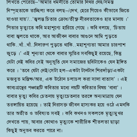
লিখতে পেরেছে–‘আমার ধমনীতে তোমার নিথর দেহ/সমস্ত
নিস্পৃহতাকে তাচ্ছিল্য করে বলছ–/দেখ, হেরে গিয়েও কীভাবে জিতে
যাওয়া যায়’/..’জ্বলন্ত চিতার ক্রোধ/তীক্ষ্ণ নীরবতাকেও হার মানায় ।’
পিতার মৃত্যুতে কবি মহাশূণ্যে হারিয়ে গেছে । কবি বলছে, ‘চিতায়
বাবা জ্বলতে থাকে, আর আজীবন বাবার আগুনে আমি পুড়তে
থাকি..খাঁ..খাঁ..নিদারুণ পুড়তে থাকি..মহাশূণ্যতা আমার চারপাশ
জুড়ে ।’ এই শূন্যতা থেকে বাবার স্মৃতির সবকিছুই রয়েছে, কিন্তু
যেটা নেই কবির সেই অনুভূতি যেন সমাজের ছবিটাকেও যেন ইঙ্গিত
করে । ‘তবে যেটা নেই/সেটা হল–একটা টানটান শিরদাঁড়া/একটা
মজবুত মস্তিষ্ক/আর, এক উঠোন চলাচল করা সাদা বাতাস’ । এই
কাব্যগ্রন্থের পঞ্চান্নটি কবিতার মধ্যে নয়টি কবিতার বিষয় ‘বাবা’ ।
বাবার মৃত্যু কবির চেতনায় মৃত্যুচেতনার তরঙ্গে অন্যমাত্রায় যেন
তরঙ্গায়িত হয়েছে । তাই নিরাসক্ত জীবন হাস্যকর হয়ে ওঠে এমনকি
তার অতীত ও ভবিষ্যত সবই । কবি কখনও সকলকে মৃত্যুমুখর
দেখতে পায়, আবার কোথাও মৃত্যুকে শারীরিক শীতলতা ছাড়া
কিছুই অনুভব করতে পারে না।