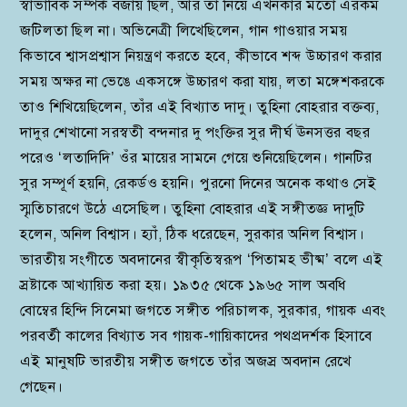
স্বাভাবিক সম্পর্ক বজায় ছিল, আর তা নিয়ে এখনকার মতো এরকম
জটিলতা ছিল না। অভিনেত্রী লিখেছিলেন, গান গাওয়ার সময়
কিভাবে শ্বাসপ্রশ্বাস নিয়ন্ত্রণ করতে হবে, কীভাবে শব্দ উচ্চারণ করার
সময় অক্ষর না ভেঙে একসঙ্গে উচ্চারণ করা যায়, লতা মঙ্গেশকরকে
তাও শিখিয়েছিলেন, তাঁর এই বিখ্যাত দাদু। তুহিনা বোহরার বক্তব্য,
দাদুর শেখানো সরস্বতী বন্দনার দু পংক্তির সুর দীর্ঘ ঊনসত্তর বছর
পরেও ‘লতাদিদি’ ওঁর মায়ের সামনে গেয়ে শুনিয়েছিলেন। গানটির
সুর সম্পূর্ণ হয়নি, রেকর্ডও হয়নি। পুরনো দিনের অনেক কথাও সেই
স্মৃতিচারণে উঠে এসেছিল। তুহিনা বোহরার এই সঙ্গীতজ্ঞ দাদুটি
হলেন, অনিল বিশ্বাস। হ্যাঁ, ঠিক ধরেছেন, সুরকার অনিল বিশ্বাস।
ভারতীয় সংগীতে অবদানের স্বীকৃতিস্বরূপ ‘পিতামহ ভীষ্ম’ বলে এই
স্রষ্টাকে আখ্যায়িত করা হয়। ১৯৩৫ থেকে ১৯৬৫ সাল অবধি
বোম্বের হিন্দি সিনেমা জগতে সঙ্গীত পরিচালক, সুরকার, গায়ক এবং
পরবর্তী কালের বিখ্যাত সব গায়ক-গায়িকাদের পথপ্রদর্শক হিসাবে
এই মানুষটি ভারতীয় সঙ্গীত জগতে তাঁর অজস্র অবদান রেখে
গেছেন।