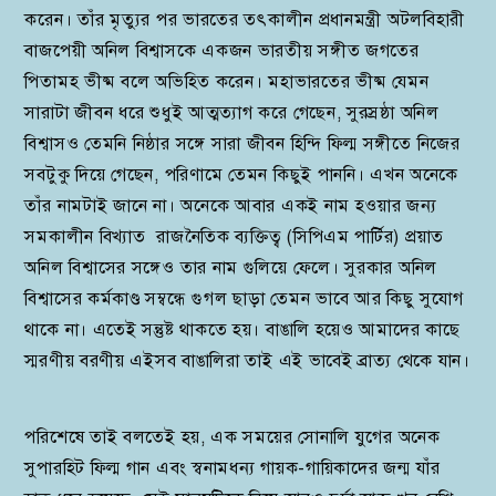
করেন। তাঁর মৃত্যুর পর ভারতের তৎকালীন প্রধানমন্ত্রী অটলবিহারী
বাজপেয়ী অনিল বিশ্বাসকে একজন ভারতীয় সঙ্গীত জগতের
পিতামহ ভীষ্ম বলে অভিহিত করেন। মহাভারতের ভীষ্ম যেমন
সারাটা জীবন ধরে শুধুই আত্মত্যাগ করে গেছেন, সুরস্রষ্ঠা অনিল
বিশ্বাসও তেমনি নিষ্ঠার সঙ্গে সারা জীবন হিন্দি ফিল্ম সঙ্গীতে নিজের
সবটুকু দিয়ে গেছেন, পরিণামে তেমন কিছুই পাননি। এখন অনেকে
তাঁর নামটাই জানে না। অনেকে আবার একই নাম হওয়ার জন্য
সমকালীন বিখ্যাত রাজনৈতিক ব্যক্তিত্ব (সিপিএম পার্টির) প্র‍য়াত
অনিল বিশ্বাসের সঙ্গেও তার নাম গুলিয়ে ফেলে। সুরকার অনিল
বিশ্বাসের কর্মকাণ্ড সম্বন্ধে গুগল ছাড়া তেমন ভাবে আর কিছু সুযোগ
থাকে না। এতেই সন্তুষ্ট থাকতে হয়। বাঙালি হয়েও আমাদের কাছে
স্মরণীয় বরণীয় এইসব বাঙালিরা তাই এই ভাবেই ব্রাত্য থেকে যান।
পরিশেষে তাই বলতেই হয়, এক সময়ের সোনালি যুগের অনেক
সুপারহিট ফিল্ম গান এবং স্বনামধন্য গায়ক-গায়িকাদের জন্ম যাঁর