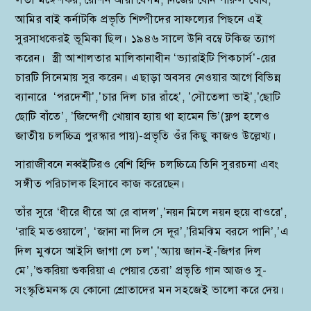
আমির বাই কর্নাটকি প্রভৃতি শিল্পীদের সাফল্যের পিছনে এই
সুরসাধকেরই ভূমিকা ছিল। ১৯৪৬ সালে উনি বম্বে টকিজ ত্যাগ
করেন। স্ত্রী আশালতার মালিকানাধীন ‘ভ্যারাইটি পিকচার্স’-য়ের
চারটি সিনেমায় সুর করেন। এছাড়া অবসর নেওয়ার আগে বিভিন্ন
ব্যানারে ‘পরদেশী’,’চার দিল চার রাঁহে’, ’সৌতেলা ভাই’,’ছোটি
ছোটি বাঁতে’, ’জিন্দেগী খোয়াব হ্যায় থা হামেন ভি’(ফ্লপ হলেও
জাতীয় চলচ্চিত্র পুরস্কার পায়)-প্রভৃতি ওঁর কিছু কাজও উল্লেখ্য।
সারাজীবনে নব্বইটিরও বেশি হিন্দি চলচ্চিত্রে তিনি সুররচনা এবং
সঙ্গীত পরিচালক হিসাবে কাজ করেছেন।
তাঁর সুরে ‘ধীরে ধীরে আ রে বাদল’,’নয়ন মিলে নয়ন হুয়ে বাওরে’,
‘রাহি মতওয়ালে’, ‘জানা না দিল সে দূর’,’রিমঝিম বরসে পানি’,’এ
দিল মুঝসে আইসি জাগা লে চল’,’অ্যায় জান-ই-জিগর দিল
মে’,’শুকরিয়া শুকরিয়া এ পেয়ার তেরা’ প্রভৃতি গান আজও সু-
সংস্কৃতিমনস্ক যে কোনো শ্রোতাদের মন সহজেই ভালো করে দেয়।