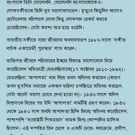
বাংলাকে তিনি ভোলেননি, ভোলেননি বাংলাভাষাকেও।
লোকসঙ্গীতকে তিনি খুব ভালোবাসতেন। মৃত্যুর কিছুদিন আগেও
ছোটবেলায় বরিশালে সোনা কিছু লোকগান রেকর্ড করতে
চেয়েছিলেন। সেটা অবশ্য আর হয়ে ওঠেনি।
ভারতীয় সঙ্গীতে সারা জীবনের অবদানস্বরূপ ১৯৮৬ সালে ‘সঙ্গীত
নাটক একাডেমী পুরস্কার’ লাভ করেন।
ব্যক্তিগত জীবনে পরিবারের ইচ্ছার বিরুদ্ধে ভালোবেসে বিয়ে
করেছিলেন অভিনেত্রী মেহরুন্নিসাকে(১৭ অক্টোবর ১৯১০-১৯৯২)।
মেহরুন্নিসা ‘আশালতা’ নাম নিয়ে তখন অভিনয় করতেন।(কারণ
তখন মুসলিম সমাজে একজন মহিলা চলচ্চিত্রে অভিনয় করছেন,
সেটা আদৌ ভালো চোখে দেখা হতো না)। ১৯৩৬ সালে অনিল
বিশ্বাসকে বিয়ের পর উনি ‘আশালতা’ নামটিই গ্রহণ করেন। ১৯৩০
থেকে ১৯৪০ সাল অবধি আশালতা হিন্দি ফিল্মে অভিনয় করেছিলেন,
পাশাপাশি ‘ভ্যারাইটি পিকচারস’ নামক ফিল্ম কোম্পানির মালিক
ছিলেন। এই দম্পতির তিন ছেলে ও একটি মেয়ে- যথাক্রমে, প্রদীপ,