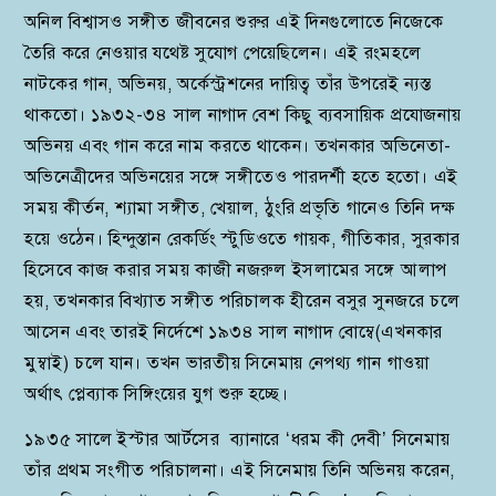
অনিল বিশ্বাসও সঙ্গীত জীবনের শুরুর এই দিনগুলোতে নিজেকে
তৈরি করে নেওয়ার যথেষ্ট সুযোগ পেয়েছিলেন। এই রংমহলে
নাটকের গান, অভিনয়, অর্কেস্ট্রশনের দায়িত্ব তাঁর উপরেই ন্যস্ত
থাকতো। ১৯৩২-৩৪ সাল নাগাদ বেশ কিছু ব্যবসায়িক প্রযোজনায়
অভিনয় এবং গান করে নাম করতে থাকেন। তখনকার অভিনেতা-
অভিনেত্রীদের অভিনয়ের সঙ্গে সঙ্গীতেও পারদর্শী হতে হতো। এই
সময় কীর্তন, শ্যামা সঙ্গীত, খেয়াল, ঠুংরি প্রভৃতি গানেও তিনি দক্ষ
হয়ে ওঠেন। হিন্দুস্তান রেকর্ডিং স্টুডিওতে গায়ক, গীতিকার, সুরকার
হিসেবে কাজ করার সময় কাজী নজরুল ইসলামের সঙ্গে আলাপ
হয়, তখনকার বিখ্যাত সঙ্গীত পরিচালক হীরেন বসুর সুনজরে চলে
আসেন এবং তারই নির্দেশে ১৯৩৪ সাল নাগাদ বোম্বে(এখনকার
মুম্বাই) চলে যান। তখন ভারতীয় সিনেমায় নেপথ্য গান গাওয়া
অর্থাৎ প্লেব্যাক সিঙ্গিংয়ের যুগ শুরু হচ্ছে।
১৯৩৫ সালে ইস্টার আর্টসের ব্যানারে ‘ধরম কী দেবী’ সিনেমায়
তাঁর প্রথম সংগীত পরিচালনা। এই সিনেমায় তিনি অভিনয় করেন,