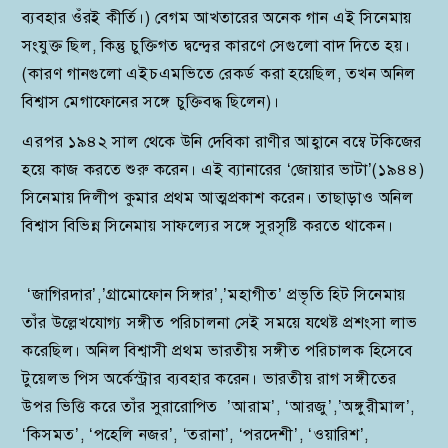
ব্যবহার ওঁরই কীর্তি।) বেগম আখতারের অনেক গান এই সিনেমায়
সংযুক্ত ছিল, কিন্তু চুক্তিগত দ্বন্দ্বের কারণে সেগুলো বাদ দিতে হয়।
(কারণ গানগুলো এইচএমভিতে রেকর্ড করা হয়েছিল, তখন অনিল
বিশ্বাস মেগাফোনের সঙ্গে চুক্তিবদ্ধ ছিলেন)।
এরপর ১৯৪২ সাল থেকে উনি দেবিকা রাণীর আহ্বানে বম্বে টকিজের
হয়ে কাজ করতে শুরু করেন। এই ব্যানারের ‘জোয়ার ভাটা’(১৯৪৪)
সিনেমায় দিলীপ কুমার প্রথম আত্মপ্রকাশ করেন। তাছাড়াও অনিল
বিশ্বাস বিভিন্ন সিনেমায় সাফল্যের সঙ্গে সুরসৃষ্টি করতে থাকেন।
‘জাগিরদার’,’গ্রামোফোন সিঙ্গার’,’মহাগীত’ প্রভৃতি হিট সিনেমায়
তাঁর উল্লেখযোগ্য সঙ্গীত পরিচালনা সেই সময়ে যথেষ্ট প্রশংসা লাভ
করেছিল। অনিল বিশ্বাসী প্রথম ভারতীয় সঙ্গীত পরিচালক হিসেবে
টুয়েলভ পিস অর্কেস্ট্রার ব্যবহার করেন। ভারতীয় রাগ সঙ্গীতের
উপর ভিত্তি করে তাঁর সুরারোপিত ’আরাম’, ‘আরজু’,’অঙ্গুরীমাল’,
‘কিসমত’, ‘পহেলি নজর’, ‘তরানা’, ‘পরদেশী’, ‘ওয়ারিশ’,