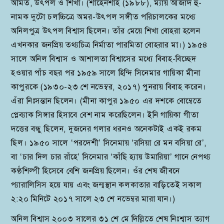
অমিত, উৎপল ও শিখা। (শাহেনশাহ (১৯৮৮), ম্যায় আজাদ হু-
নামক দুটো চলচ্চিত্রে অমর-উৎপল সঙ্গীত পরিচালকের মধ্যে
অনিলপুত্র উৎপল বিশ্বাস ছিলেন। তাঁর মেয়ে শিখা বোহরা হলেন
এখনকার জনপ্রিয় তথ্যচিত্র নির্মাতা পারমিতা বোহরার মা।) ১৯৫৪
সালে অনিল বিশ্বাস ও আশালতা বিশ্বাসের মধ্যে বিবাহ-বিচ্ছেদ
হওয়ার পাঁচ বছর পর ১৯৫৯ সালে হিন্দি সিনেমার গায়িকা মীনা
কাপুরকে (১৯৩০-২৩ শে নভেম্বর, ২০১৭) পুনরায় বিবাহ করেন।
এঁরা নিঃসন্তান ছিলেন। (মীনা কাপুর ১৯৫০ এর দশকে বোম্বেতে
প্লেব্যাক সিঙ্গার হিসাবে বেশ নাম করেছিলেন। ইনি গায়িকা গীতা
দত্তের বন্ধু ছিলেন, দুজনের গলার ধরনও অনেকটাই একই রকম
ছিল। ১৯৫০ সালে ‘পরদেশী’ সিনেমায় ‘রসিয়া রে মন বসিয়া রে’,
বা ‘চার দিল চার রাঁহে’ সিনেমার ‘কাঁছি হ্যায় উমারিয়া’ গানে নেপথ্য
কণ্ঠশিল্পী হিসেবে বেশি জনপ্রিয় ছিলেন। ওঁর শেষ জীবনে
প্যারালিসিস হয়ে যায় এবং জন্মস্থান কলকাতার বাড়িতেই সকাল
২:২০ মিনিটে ২০১৭ সালে ২৩ শে নভেম্বর মারা যান।)
অনিল বিশ্বাস ২০০৩ সালের ৩১ শে মে দিল্লিতে শেষ নিঃশ্বাস ত্যাগ