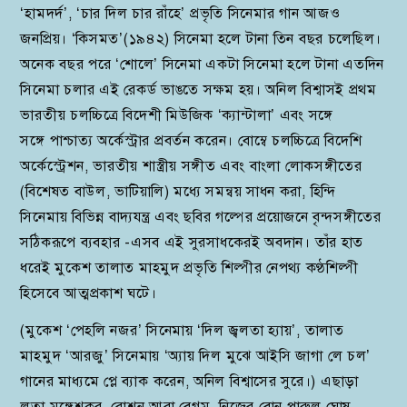
‘হামদর্দ’, ‘চার দিল চার রাঁহে’ প্রভৃতি সিনেমার গান আজও
জনপ্রিয়। ‘কিসমত’(১৯৪২) সিনেমা হলে টানা তিন বছর চলেছিল।
অনেক বছর পরে ‘শোলে’ সিনেমা একটা সিনেমা হলে টানা এতদিন
সিনেমা চলার এই রেকর্ড ভাঙতে সক্ষম হয়। অনিল বিশ্বাসই প্রথম
ভারতীয় চলচ্চিত্রে বিদেশী মিউজিক ‘ক্যান্টালা’ এবং সঙ্গে
সঙ্গে পাশ্চাত্য অর্কেস্ট্রার প্রবর্তন করেন। বোম্বে চলচ্চিত্রে বিদেশি
অর্কেস্ট্রেশন, ভারতীয় শাস্ত্রীয় সঙ্গীত এবং বাংলা লোকসঙ্গীতের
(বিশেষত বাউল, ভাটিয়ালি) মধ্যে সমন্বয় সাধন করা, হিন্দি
সিনেমায় বিভিন্ন বাদ্যযন্ত্র এবং ছবির গল্পের প্রয়োজনে বৃন্দসঙ্গীতের
সঠিকরূপে ব্যবহার -এসব এই সুরসাধকেরই অবদান। তাঁর হাত
ধরেই মুকেশ তালাত মাহমুদ প্রভৃতি শিল্পীর নেপথ্য কণ্ঠশিল্পী
হিসেবে আত্মপ্রকাশ ঘটে।
(মুকেশ ‘পেহলি নজর’ সিনেমায় ‘দিল জ্বলতা হ্যায়’, তালাত
মাহমুদ ‘আরজু’ সিনেমায় ‘অ্যায় দিল মুঝে আইসি জাগা লে চল’
গানের মাধ্যমে প্লে ব্যাক করেন, অনিল বিশ্বাসের সুরে।) এছাড়া
লতা মঙ্গেশকর, রোশন আরা বেগম, নিজের বোন পারুল ঘোষ,