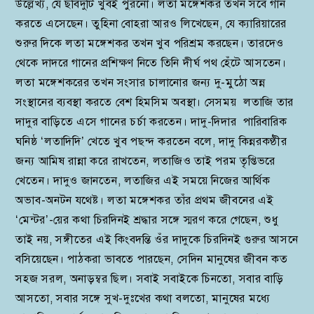
উল্লেখ্য, যে ছবিদুটি খুবই পুরনো। লতা মঙ্গেশকর তখন সবে গান
করতে এসেছেন। তুহিনা বোহরা আরও লিখেছেন, যে ক্যারিয়ারের
শুরুর দিকে লতা মঙ্গেশকর তখন খুব পরিশ্রম করছেন। তারদেও
থেকে দাদরে গানের প্রশিক্ষণ নিতে তিনি দীর্ঘ পথ হেঁটে আসতেন।
লতা মঙ্গেশকরের তখন সংসার চালানোর জন্য দু-মুঠো অন্ন
সংস্থানের ব্যবস্থা করতে বেশ হিমসিম অবস্থা। সেসময় লতাজি তার
দাদুর বাড়িতে এসে গানের চর্চা করতেন। দাদু-দিদার পারিবারিক
ঘনিষ্ঠ ‘লতাদিদি’ খেতে খুব পছন্দ করতেন বলে, দাদু কিন্নরকণ্ঠীর
জন্য আমিষ রান্না করে রাখতেন, লতাজিও তাই পরম তৃপ্তিভরে
খেতেন। দাদুও জানতেন, লতাজির এই সময়ে নিজের আর্থিক
অভাব-অনটন যথেষ্ট। লতা মঙ্গেশকর তাঁর প্রথম জীবনের এই
‘মেন্টর’-য়ের কথা চিরদিনই শ্রদ্ধার সঙ্গে স্মরণ করে গেছেন, শুধু
তাই নয়, সঙ্গীতের এই কিংবদন্তি ওঁর দাদুকে চিরদিনই গুরুর আসনে
বসিয়েছেন। পাঠকরা ভাবতে পারছেন, সেদিন মানুষের জীবন কত
সহজ সরল, অনাড়ম্বর ছিল। সবাই সবাইকে চিনতো, সবার বাড়ি
আসতো, সবার সঙ্গে সুখ-দুঃখের কথা বলতো, মানুষের মধ্যে