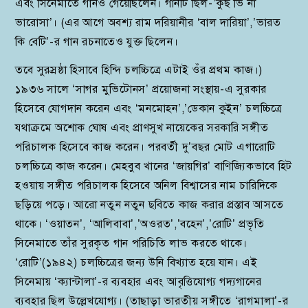
এবং সিনেমাতে গানও গেয়েছিলেন। গানটি ছিল-’কুছ ভি না
ভারোসা’। (এর আগে অবশ্য রাম দরিয়ানীর ‘বাল দারিয়া’,’ভারত
কি বেটি’-র গান রচনাতেও যুক্ত ছিলেন।
তবে সুরস্রষ্ঠা হিসাবে হিন্দি চলচ্চিত্রে এটাই ওঁর প্রথম কাজ।)
১৯৩৬ সালে ‘সাগর মুভিটোনস’ প্রয়োজনা সংস্থায়-এ সুরকার
হিসেবে যোগদান করেন এবং ‘মনমোহন’,’ডেকান কুইন’ চলচ্চিত্রে
যথাক্রমে অশোক ঘোষ এবং প্রাণসুখ নায়েকের সরকারি সঙ্গীত
পরিচালক হিসেবে কাজ করেন। পরবর্তী দু’বছর মোট এগারোটি
চলচ্চিত্রে কাজ করেন। মেহবুব খানের ‘জায়গির’ বাণিজ্যিকভাবে হিট
হওয়ায় সঙ্গীত পরিচালক হিসেবে অনিল বিশ্বাসের নাম চারিদিকে
ছড়িয়ে পড়ে। আরো নতুন নতুন ছবিতে কাজ করার প্রস্তাব আসতে
থাকে। ‘ওয়াতন’, ‘আলিবাবা’,’অওরত’,’বহেন’,’রোটি’ প্রভৃতি
সিনেমাতে তাঁর সুরকৃত গান পরিচিতি লাভ করতে থাকে।
‘রোটি’(১৯৪২) চলচ্চিত্রের জন্য উনি বিখ্যাত হয়ে যান। এই
সিনেমায় ‘ক্যান্টালা’-র ব্যবহার এবং আবৃত্তিযোগ্য গদ্যগানের
ব্যবহার ছিল উল্লেখযোগ্য। (তাছাড়া ভারতীয় সঙ্গীতে ‘রাগমালা’-র