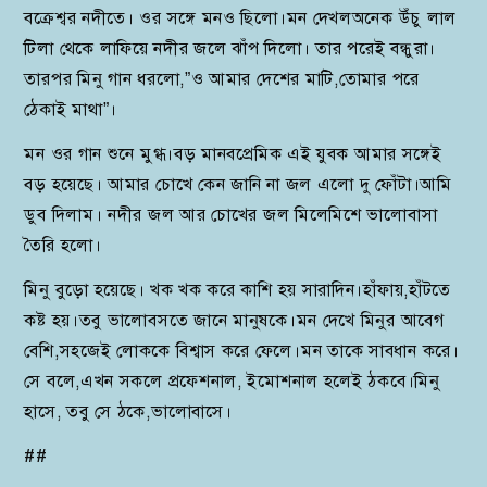
বক্রেশ্বর নদীতে। ওর সঙ্গে মনও ছিলো।মন দেখলঅনেক উঁচু লাল
টিলা থেকে লাফিয়ে নদীর জলে ঝাঁপ দিলো। তার পরেই বন্ধুরা।
তারপর মিনু গান ধরলো,”ও আমার দেশের মাটি,তোমার পরে
ঠেকাই মাথা”।
মন ওর গান শুনে মুগ্ধ।বড় মানবপ্রেমিক এই যুবক আমার সঙ্গেই
বড় হয়েছে। আমার চোখে কেন জানি না জল এলো দু ফোঁটা।আমি
ডুব দিলাম। নদীর জল আর চোখের জল মিলেমিশে ভালোবাসা
তৈরি হলো।
মিনু বুড়ো হয়েছে। খক খক করে কাশি হয় সারাদিন।হাঁফায়,হাঁটতে
কষ্ট হয়।তবু ভালোবসতে জানে মানুষকে।মন দেখে মিনুর আবেগ
বেশি,সহজেই লোককে বিশ্বাস করে ফেলে।মন তাকে সাবধান করে।
সে বলে,এখন সকলে প্রফেশনাল, ইমোশনাল হলেই ঠকবে।মিনু
হাসে, তবু সে ঠকে,ভালোবাসে।
##