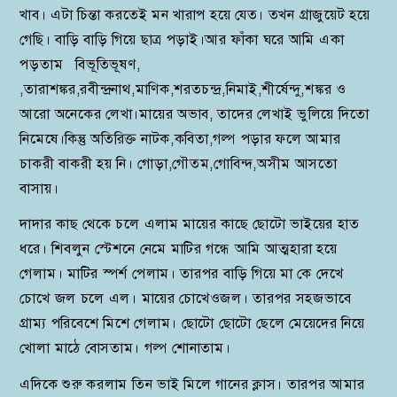
খাব। এটা চিন্তা করতেই মন খারাপ হয়ে যেত। তখন গ্রাজুয়েট হয়ে
গেছি। বাড়ি বাড়ি গিয়ে ছাত্র পড়াই।আর ফাঁকা ঘরে আমি একা
পড়তাম বিভূতিভূষণ,
,তারাশঙ্কর,রবীন্দ্রনাথ,মাণিক,শরতচন্দ্র,নিমাই,শীর্ষেন্দু,শঙ্কর ও
আরো অনেকের লেখা।মায়ের অভাব, তাদের লেখাই ভুলিয়ে দিতো
নিমেষে।কিন্তু অতিরিক্ত নাটক,কবিতা,গল্প পড়ার ফলে আমার
চাকরী বাকরী হয় নি। গোড়া,গৌতম,গোবিন্দ,অসীম আসতো
বাসায়।
দাদার কাছ থেকে চলে এলাম মায়ের কাছে ছোটো ভাইয়ের হাত
ধরে। শিবলুন স্টেশনে নেমে মাটির গন্ধে আমি আত্মহারা হয়ে
গেলাম। মাটির স্পর্শ পেলাম। তারপর বাড়ি গিয়ে মা কে দেখে
চোখে জল চলে এল। মায়ের চোখেওজল। তারপর সহজভাবে
গ্রাম্য পরিবেশে মিশে গেলাম। ছোটো ছোটো ছেলে মেয়েদের নিয়ে
খোলা মাঠে বোসতাম। গল্প শোনাতাম।
এদিকে শুরু করলাম তিন ভাই মিলে গানের ক্লাস। তারপর আমার