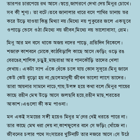
তারপর চারপেয়ে রথ আসে।স্বপ্নে,জাগরণে দেখা দেয় মিনুর চোখে।
সব কী শূণ্য। তা বটে।তবে জানালার ধারে বসে পাখির ডানায় ভর
করে উড়ে যাওয়া কিন্তু মিথ্যা নয়।মিথ্যে নয় পুকুরের জলে একডুবে
ওপাড়ে ভেসে ওঠা।মিথ্যে নয় জীবন,মিথ্যে নয় ভালোবাসা, প্রেম।
মিনু আর মন বসে থাকে অজয় নদের পাড়ে, প্রতিদিন বিকেলে।
শজারু কাশবনে ঢোকে,কাঠবিড়ালি কাছে আসে।ফড়িং ওড়ে রঙ
বেরঙের,শালিক,চড়ুই,মাছরাঙা আর পানকৌড়ি তাদের খেলা
দেখায়। একটা সাপ এঁকে বেঁকে চলে যায় কোন সুদূরে।মিনু জানে
কেউ কেউ বুড়ো হয় না,ছেলেমানুষী জীবন ভালো লাগে তাদের।
তারা আয়নার সামনে নাচে,গায়,উলঙ্গ হয়ে কথা বলে।মিনুর পায়ের
কাছে রঙীন মেঘ উড়ে আসে জলছবি হয়ে,রঙীন মাছ,শরতের
আকাশ।এগুলো কী কম পাওনা।
মন একই সময়ের সঙ্গী হয়েও মিনুর ম’নের খেই ধরতে পারে না।
তার কাছে মেঘ ধরা দেয় না,কাশফুলের বনে সে ফড়িং খোঁজে না।
জীবনের চলার পথে সংসারের খুটিনাটি তার নজরে আসে।সে উঠে