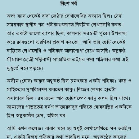
বিংশ
পর্ব
অল্প বয়স থেকেই বাবা জেঠার লেখালেখির অভ্যাস ছিল। সেই
সময়কার স্থানীয় পত্র পত্রিকাগুলোতে নিয়মিত লেখালেখি করত।
আর একটা ভালো ব্যাপার ছিল, কালনার সরস্বতী পুজো উপলক্ষ্য
করে ক্লাবগুলো স্মরণিকা প্রকাশ করতো। আমি তাই ছোট থেকেই
বাড়িতে লেখালেখি ও পত্রিকার আনাগোণা দেখে আসছি। অম্বুকণ্ঠ
সীমায়ন হোত্রী পল্লিবাসী সাম্প্রতিক এইসব নানা পত্রিকার কথা এই
মুহূর্তে মনে পড়ছে।
অসীম (ঘোষ) কাকুর অম্বুকণ্ঠ ছিল চমৎকার একটা পত্রিকা। খবর ও
সাহিত্যের সুপরিবেশন করতেন কাকু। নিজের লেখার হাতটা
অসাধারণ ছিল। রম্যরচনা আর ছোটগল্পের জাদু কলম ছিল সাথে।
আমাদের পাড়াতেই বর্মণ ডাক্তারবাবুর গলিতে ঘোষবাড়ির একদিকে
ছিল অম্বুকণ্ঠের প্রেস, অফিস ঘর।
আমি তখন কলেজ। বাবার মনে হয় শুধুই লেখালেখিতে মন ভরছিল
না, একটা নিজস্ব পত্রিকার কথা ভাবছিল মনে। অম্বুকণ্ঠের কাজের