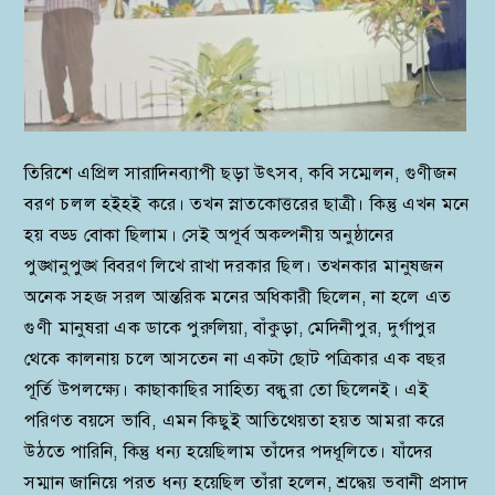
তিরিশে এপ্রিল সারাদিনব্যাপী ছড়া উৎসব, কবি সম্মেলন, গুণীজন
বরণ চলল হইহই করে। তখন স্নাতকোত্তরের ছাত্রী। কিন্তু এখন মনে
হয় বড্ড বোকা ছিলাম। সেই অপূর্ব অকল্পনীয় অনুষ্ঠানের
পুঙ্খানুপুঙ্খ বিবরণ লিখে রাখা দরকার ছিল। তখনকার মানুষজন
অনেক সহজ সরল আন্তরিক মনের অধিকারী ছিলেন, না হলে এত
গুণী মানুষরা এক ডাকে পুরুলিয়া, বাঁকুড়া, মেদিনীপুর, দুর্গাপুর
থেকে কালনায় চলে আসতেন না একটা ছোট পত্রিকার এক বছর
পূর্তি উপলক্ষ্যে। কাছাকাছির সাহিত্য বন্ধুরা তো ছিলেনই। এই
পরিণত বয়সে ভাবি, এমন কিছুই আতিথেয়তা হয়ত আমরা করে
উঠতে পারিনি, কিন্তু ধন্য হয়েছিলাম তাঁদের পদধূলিতে। যাঁদের
সম্মান জানিয়ে পরত ধন্য হয়েছিল তাঁরা হলেন, শ্রদ্ধেয় ভবানী প্রসাদ