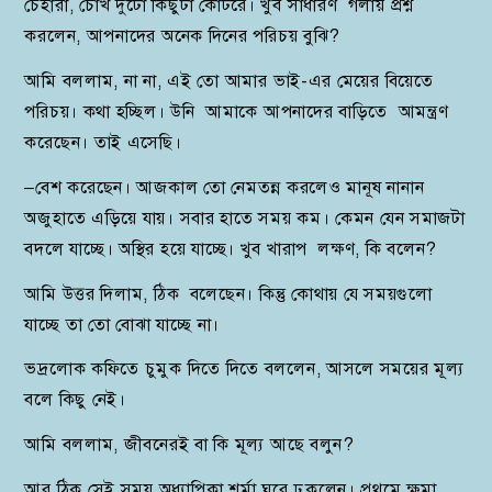
চেহারা, চোখ দুটো কিছুটা কোটরে। খুব সাধারণ গলায় প্রশ্ন
করলেন, আপনাদের অনেক দিনের পরিচয় বুঝি?
আমি বললাম, না না, এই তো আমার ভাই-এর মেয়ের বিয়েতে
পরিচয়। কথা হচ্ছিল। উনি আমাকে আপনাদের বাড়িতে আমন্ত্রণ
করেছেন। তাই এসেছি।
–বেশ করেছেন। আজকাল তো নেমতন্ন করলেও মানূষ নানান
অজুহাতে এড়িয়ে যায়। সবার হাতে সময় কম। কেমন যেন সমাজটা
বদলে যাচ্ছে। অস্থির হয়ে যাচ্ছে। খুব খারাপ লক্ষণ, কি বলেন?
আমি উত্তর দিলাম, ঠিক বলেছেন। কিন্তু কোথায় যে সময়গুলো
যাচ্ছে তা তো বোঝা যাচ্ছে না।
ভদ্রলোক কফিতে চুমুক দিতে দিতে বললেন, আসলে সময়ের মূল্য
বলে কিছু নেই।
আমি বললাম, জীবনেরই বা কি মূল্য আছে বলুন?
আর ঠিক সেই সময় অধ্যাপিকা শর্মা ঘরে ঢুকলেন। প্রথমে ক্ষমা