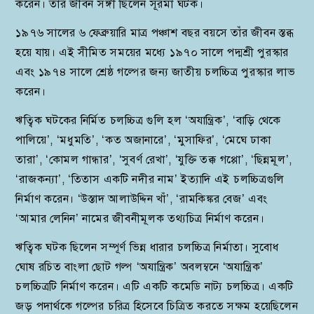
করেন। তাঁর জীবন সঙ্গী ছিলেন সূরমা ঘটক।
১৯৭৬ সালের ৬ ফেব্রুয়ারি মাত্র পঞ্চাশ বছর বয়সে তাঁর জীবন স্তব্ধ
হয়ে যায়। এই সীমিত সময়ের মধ্যে ১৯৭০ সালে পদ্মশ্রী পুরস্কার
এবং ১৯৭৪ সালে শ্রেষ্ঠ গল্পের জন্য জাতীয় চলচ্চিত্র পুরস্কার লাভ
করেন।
ঋত্বিক ঘটকের নির্মিত চলচ্চিত্র গুলি হল ‘অযান্ত্রিক’, ‘বাড়ি থেকে
পালিয়ে’, ‘মধুমতি’, ‘কত অজানারে’, ‘মুসাফির’, ‘মেঘে ঢাকা
তারা’, ‘কোমল গান্ধার’, ‘সুবর্ণ রেখা’, ‘যুক্তি তক্ক গপ্পো’, ‘ছিন্নমূল’,
‘রাজকন্যা’, ‘তিতাস একটি নদীর নাম’ ইত্যাদি এই চলচ্চিত্রগুলি
নির্মাণ করেন। ‘উস্তাদ আলাউদ্দিন খাঁ’, ‘রামকিঙ্কর বেজ’ এবং
‘আমার লেনিন’ নামের জীবনীমূলক তথ্যচিত্র নির্মাণ করেন।
ঋত্বিক ঘটক ছিলেন সম্পূর্ণ ভিন্ন ধারার চলচ্চিত্র নির্মাতা। সুবোধ
ঘোষ রচিত বাংলা ছোট গল্প ‘অযান্ত্রিক’ অবলম্বনে ‘অযান্ত্রিক’
চলচ্চিত্রটি নির্মাণ করেন। এটি একটি কমেডি নাট্য চলচ্চিত্র। একটি
জড় পদার্থকে গল্পের চরিত্র হিসেবে চিত্রিত করতে সক্ষম হয়েছিলেন