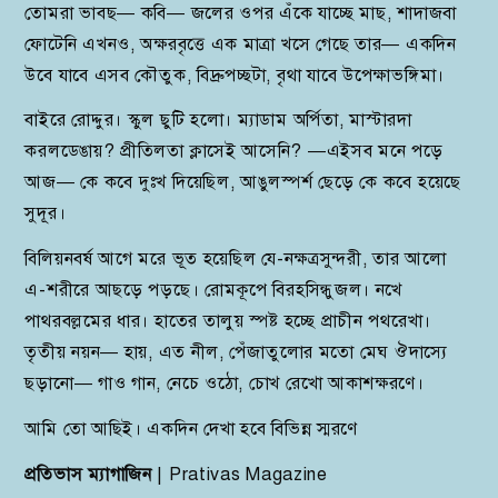
তোমরা ভাবছ— কবি— জলের ওপর এঁকে যাচ্ছে মাছ, শাদাজবা
ফোটেনি এখনও, অক্ষরবৃত্তে এক মাত্রা খসে গেছে তার— একদিন
উবে যাবে এসব কৌতুক, বিদ্রুপচ্ছটা, বৃথা যাবে উপেক্ষাভঙ্গিমা।
বাইরে রোদ্দুর। স্কুল ছুটি হলো। ম্যাডাম অর্পিতা, মাস্টারদা
করলডেঙায়? প্রীতিলতা ক্লাসেই আসেনি? —এইসব মনে পড়ে
আজ— কে কবে দুঃখ দিয়েছিল, আঙুলস্পর্শ ছেড়ে কে কবে হয়েছে
সুদূর।
বিলিয়নবর্ষ আগে মরে ভূত হয়েছিল যে-নক্ষত্রসুন্দরী, তার আলো
এ-শরীরে আছড়ে পড়ছে। রোমকূপে বিরহসিন্ধুজল। নখে
পাথরবল্লমের ধার। হাতের তালুয় স্পষ্ট হচ্ছে প্রাচীন পথরেখা।
তৃতীয় নয়ন— হায়, এত নীল, পেঁজাতুলোর মতো মেঘ ঔদাস্যে
ছড়ানো— গাও গান, নেচে ওঠো, চোখ রেখো আকাশক্ষরণে।
আমি তো আছিই। একদিন দেখা হবে বিভিন্ন স্মরণে
প্রতিভাস ম্যাগাজিন
| Prativas Magazine