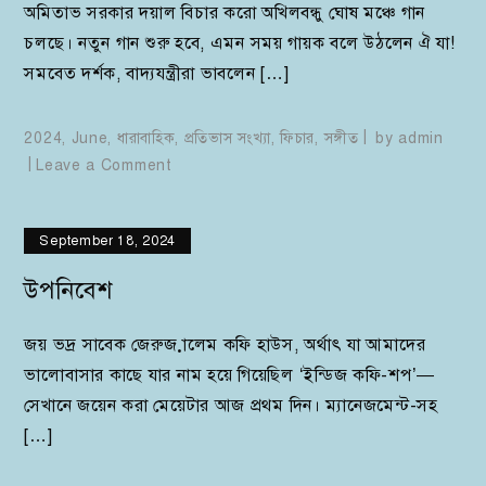
অমিতাভ সরকার দয়াল বিচার করো অখিলবন্ধু ঘোষ মঞ্চে গান
চলছে। নতুন গান শুরু হবে, এমন সময় গায়ক বলে উঠলেন ঐ যা!
সমবেত দর্শক, বাদ্যযন্ত্রীরা ভাবলেন […]
2024
,
June
,
ধারাবাহিক
,
প্রতিভাস সংখ্যা
,
ফিচার
,
সঙ্গীত
by
admin
on
Leave a Comment
ফেলে
আসা
September 18, 2024
গান
উপনিবেশ
জয় ভদ্র সাবেক জেরুজ়ালেম কফি হাউস, অর্থাৎ যা আমাদের
ভালোবাসার কাছে যার নাম হয়ে গিয়েছিল ‘ইন্ডিজ কফি-শপ’—
সেখানে জয়েন করা মেয়েটার আজ প্রথম দিন। ম্যানেজমেন্ট-সহ
[…]