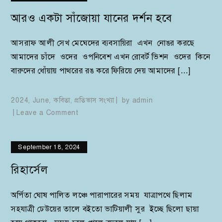
আরও একটা সাঁজোয়া যানের দর্শন হবে
আসরাফ আলী সেখ মেঘেদের ব্যবসায়িরা এখন নোঙর করছে
আমাদের চাঁদে ওদের ওপনিবেশ এখন রোবর্ট ভিশন ওদের কিনে
বারুদের ধোঁয়ায় পাথরের রঙ করে ফিরিয়ে দেয় আমাদের […]
2024
,
June
,
কবিতা
,
প্রতিভাস সংখ্যা
by
admin
on
Leave a Comment
আরও
একটা
September 18, 2024
সাঁজোয়া
যানের
রিহার্সেল
দর্শন
হবে
অর্পিতা ঘোষ পালিত লঞ্চে পারাপারের সময় যাত্রাপথে ছিলাম
সহযাত্রী ঢেউয়ের তালে বইতো ভাটিয়ালী সুর ইচ্ছে ছিলো ছায়া