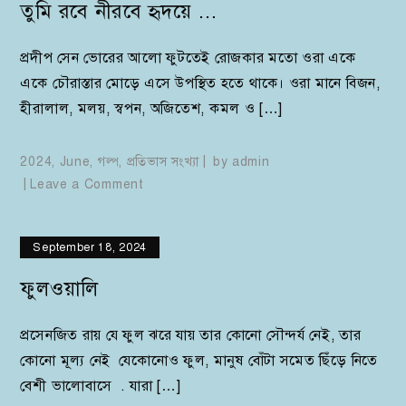
তুমি রবে নীরবে হৃদয়ে …
প্রদীপ সেন ভোরের আলো ফুটতেই রোজকার মতো ওরা একে
একে চৌরাস্তার মোড়ে এসে উপস্থিত হতে থাকে। ওরা মানে বিজন,
হীরালাল, মলয়, স্বপন, অজিতেশ, কমল ও […]
2024
,
June
,
গল্প
,
প্রতিভাস সংখ্যা
by
admin
on
Leave a Comment
তুমি
রবে
September 18, 2024
নীরবে
হৃদয়ে
ফুলওয়ালি
…
প্রসেনজিত রায় যে ফুল ঝরে যায় তার কোনো সৌন্দর্য নেই, তার
কোনো মূল্য নেই যেকোনোও ফুল, মানুষ বোঁটা সমেত ছিঁড়ে নিতে
বেশী ভালোবাসে . যারা […]