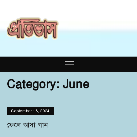
Skip
to
content
Prativas
Prativas
Magazine
Menu
Category:
June
September 18, 2024
ফেলে আসা গান